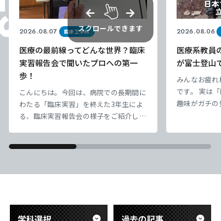
スクロールできます
2026.08.07
2026.08.06
臨床工学科
医療の最前線ってどんな世界？臨床
医療系教員
実習報告会で聞いたプロへの第一
が富士登山
歩！
みんなお疲れ
です。 実は
こんにちは。今回は、病院での長期間に
趣味がガチの
わたる「臨床実習」を終えた3年生によ
業療法科の先
る、臨床実習報告会の様子をご紹介しま
の【富士山】
す。 臨床工学技士は、命を支える医療
天気は超快晴
機器のスペシャリストです。今回の報告
でエモすぎ…
会では、先輩たちが実際の医療現場で触
だ、標高が高
れた「最先端の医療技術」について、具
息苦しい。で
体的で熱意あふれる発表が行われまし
「呼吸を助け
た。教科書だけでは学べない、医療の最
ど）」のあり
前線の緊張感ややりがいが伝わる内容で
き
した。 また、これから実習を迎える後
学科選択
過去の記事