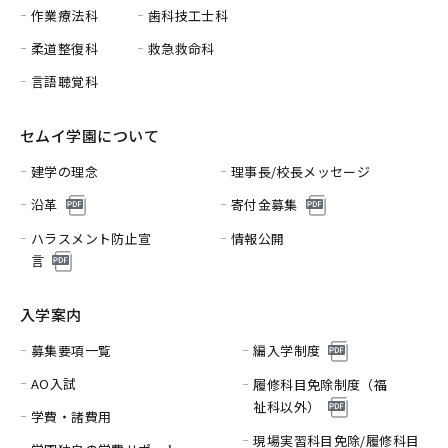
作業療法科
歯科技工士科
柔道整復科
救急救命科
言語聴覚科
セムイ学園について
建学の理念
理事長/校長メッセージ
沿革
寄付金募集
ハラスメント防止宣
情報公開
言
入学案内
募集要項一覧
編入学制度
AO入試
履修科目免除制度（福
祉科以外）
学費・諸費用
現場実習科目免除/履修科目