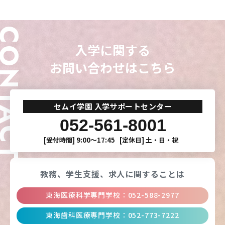
ONTACT
CLOSE
CLOSE
CLOSE
CLOSE
入学に関する
お問い合わせはこちら
セムイ学園 入学サポートセンター
052-561-8001
[受付時間]
9:00〜17:45
[定休日]
土・日・祝
教務、学生支援、
求人に関することは
東海医療科学専門学校
：
052-588-2977
東海歯科医療専門学校
：
052-773-7222