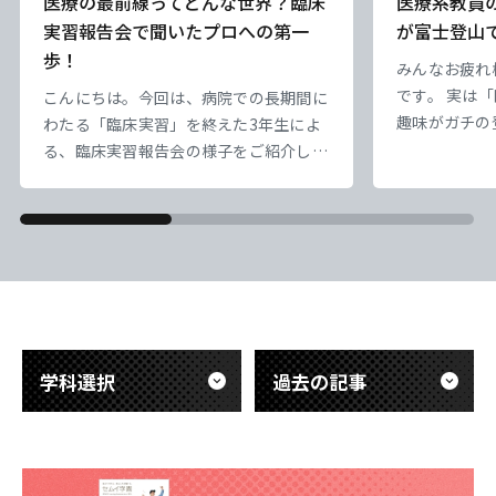
医療の最前線ってどんな世界？臨床
医療系教員
実習報告会で聞いたプロへの第一
が富士登山
歩！
みんなお疲れ
です。 実は
こんにちは。今回は、病院での長期間に
趣味がガチの
わたる「臨床実習」を終えた3年生によ
業療法科の先
る、臨床実習報告会の様子をご紹介しま
の【富士山】
す。 臨床工学技士は、命を支える医療
天気は超快晴
機器のスペシャリストです。今回の報告
東海医療科学
東海医療科学
東海医療科学
東海医療科学
でエモすぎ…
会では、先輩たちが実際の医療現場で触
専門学校
専門学校
専門学校
専門学校
だ、標高が高
れた「最先端の医療技術」について、具
息苦しい。で
体的で熱意あふれる発表が行われまし
「呼吸を助け
た。教科書だけでは学べない、医療の最
東海歯科医療
東海歯科医療
東海歯科医療
東海歯科医療
ど）」のあり
前線の緊張感ややりがいが伝わる内容で
専門学校
専門学校
専門学校
専門学校
き
した。 また、これから実習を迎える後
学科選択
過去の記事
輩たち
東海医療工学
東海医療工学
東海医療工学
東海医療工学
専門学校
専門学校
専門学校
専門学校