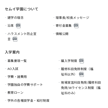
セムイ学園について
建学の理念
理事長/校長メッセージ
沿革
寄付金募集
ハラスメント防止宣
情報公開
言
入学案内
募集要項一覧
編入学制度
AO入試
履修科目免除制度（福
祉科以外）
学費・諸費用
現場実習科目免除/履修科目
学園独自の学費サポート
免除/
Wライセンス制度（福
教育ローン
祉科のみ）
学外の各種奨学金・給付制度