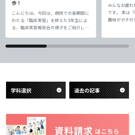
歩！
みんなお疲れ
です。 実は
こんにちは。今回は、病院での長期間に
趣味がガチの
わたる「臨床実習」を終えた3年生によ
業療法科の先
る、臨床実習報告会の様子をご紹介しま
の【富士山】
す。 臨床工学技士は、命を支える医療
天気は超快晴
機器のスペシャリストです。今回の報告
でエモすぎ…
会では、先輩たちが実際の医療現場で触
東海医療科学
東海医療科学
東海医療科学
東海医療科学
だ、標高が高
れた「最先端の医療技術」について、具
専門学校
専門学校
専門学校
専門学校
息苦しい。で
体的で熱意あふれる発表が行われまし
「呼吸を助け
た。教科書だけでは学べない、医療の最
ど）」のあり
前線の緊張感ややりがいが伝わる内容で
東海歯科医療
東海歯科医療
東海歯科医療
東海歯科医療
き
した。 また、これから実習を迎える後
専門学校
専門学校
専門学校
専門学校
学科選択
過去の記事
輩たち
東海医療工学
東海医療工学
東海医療工学
東海医療工学
専門学校
専門学校
専門学校
専門学校