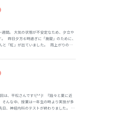
授業は
東海医療工学
東海医療工学
東海医療工学
東海医療工学
一週間。 大気の状態が不安定なため、夕立や
専門学校
専門学校
専門学校
専門学校
す。 昨日夕方６時過ぎに「施錠」のために、
なんと「虹」が出ていました。 雨上がりの夕
っぱいに広がっていました。 虹が大きすぎた
つだったので、 なかなかストレートにその素
がで
回は、平松さんです!(^^)! 『段々と夏に近
！ そんな中、授業は一年生の時より実技が多
先日、神経内科のテストが終わりました。 覚
張りすぎずにコツコツと頑張っています。 来