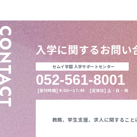
ONTACT
入学に関する
お問い
セムイ学園 入学サポートセンター
052-561-8001
[受付時間]
9:00〜17:45
[定休日]
土・日・祝
教務、学生支援、
求人に関すること