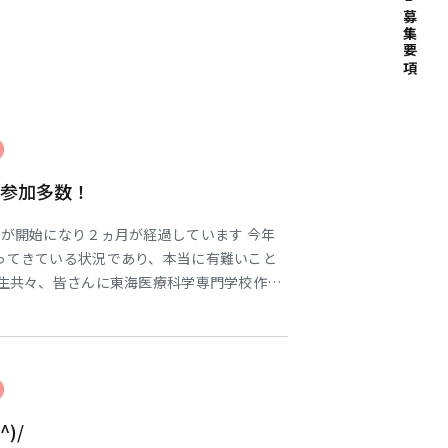
募集要項
の参加多数！
が開始になり２ヵ月が経過しています 今年
ってきている状況であり、本当に有難いこと
学生共々、皆さんに東海医療科学専門学校作業
ように一生懸命対応したいと思います 皆さん
いたします 作業療法科 ３年生担任 角本裕
)/