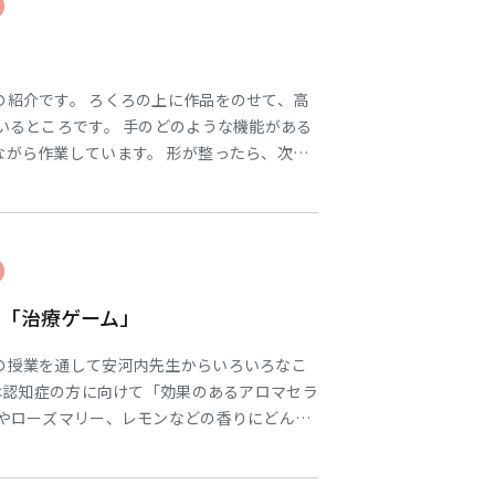
の紹介です。 ろくろの上に作品をのせて、高
いるところです。 手のどのような機能がある
ながら作業しています。 形が整ったら、次は
。 どのような作品ができるか楽しみですね。
＋「治療ゲーム」
の授業を通して安河内先生からいろいろなこ
は認知症の方に向けて「効果のあるアロマセラ
ーやローズマリー、レモンなどの香りにどんな
どれくらい手軽に取り組めるのか、などを教え
ズマリーは自宅で育てることもできる簡単な植