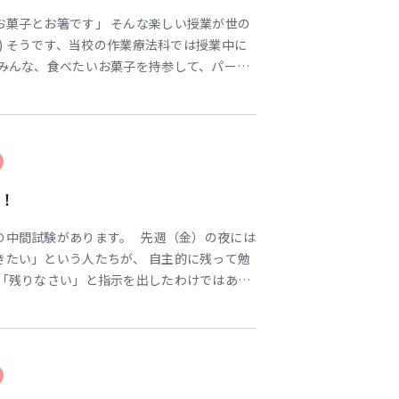
お菓子とお箸です」 そんな楽しい授業が世の
 ) そうです、当校の作業療法科では授業中に
 みんな、食べたいお菓子を持参して、パーテ
 *´艸｀)楽しくワイワイしてますが… これ
 人は生命を維持し活動するために食事をしま
かせない行為の一つであり、 楽し
！
の中間試験があります。 先週（金）の夜には
きたい」という人たちが、 自主的に残って勉
が「残りなさい」と指示を出したわけではあり
「医学」を勉強していく上で、とても大事で
とする姿勢を見せる人には、教員も自然と心を
中間