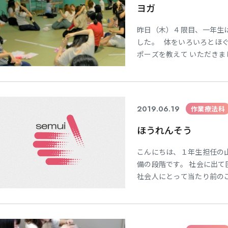
ヨガ
昨日（木）４限目、一年生
した。 体をいろいろとほ
ポーズを教えて いただき
は少数でした。 ヨガのポ
るものが多く、 「鷲（わ
右手と左手をひっく
2019.06.19
作業療法科
ほうれんそう
こんにちは、１年生担任の
備の段階です。 社会に出て
社会人にとって当たり前の
の一つが、「報告・連絡・
れんそう」が欠けると ・大
れない ・わかってもらえな