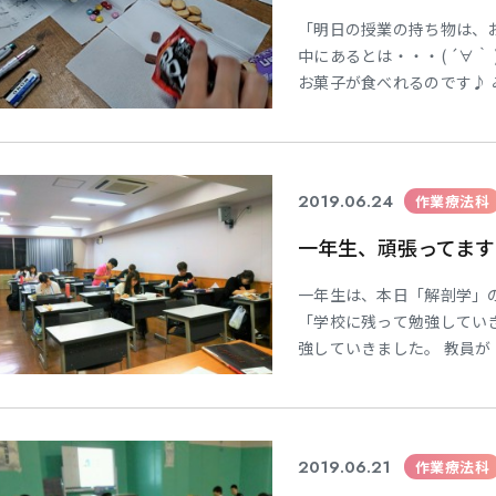
「明日の授業の持ち物は、
中にあるとは・・・( ´∀｀
お菓子が食べれるのです♪
ィー♪です。。。 な～んて(
は、食事動作の授業です‼
す。 生活を営むためには欠
2019.06.24
作業療法科
一年生、頑張ってます
一年生は、本日「解剖学」
「学校に残って勉強してい
強していきました。 教員
ません。 こういう姿勢は
す。 「何とか頑張ろう」
動かされます。 仮に今回の
2019.06.21
作業療法科