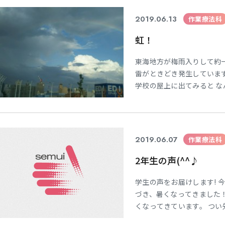
物だそうです。 レク学の
2019.06.13
作業療法科
虹！
学
学
学
学
東海歯科医療
東海歯科医療
東海歯科医療
東海歯科医療
東海地方が梅雨入りして約
専門学校
専門学校
専門学校
専門学校
雷がときどき発生していま
学校の屋上に出てみると 
空に、陽光に映えて、空い
のと、スマホの性能が今一
晴らしさをお伝えすること
CLOSE
CLOSE
CLOSE
CLOSE
2019.06.07
作業療法科
2年生の声(^^♪
学生の声をお届けします! 今
づき、暑くなってきました
くなってきています。 つい
える事が多いですが、気を