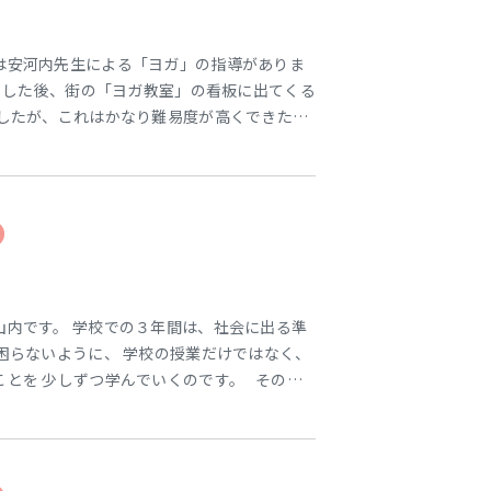
は安河内先生による「ヨガ」の指導がありま
ぐした後、街の「ヨガ教室」の看板に出てくる
ましたが、これはかなり難易度が高くできた人
ーズの名前には「動物の名称」が使われてい
し）のポーズ」はこんな感じ。 肘のところで
山内です。 学校での３年間は、社会に出る準
困らないように、 学校の授業だけではなく、
ことを 少しずつ学んでいくのです。 その中
相談」の「ほうれんそう」です。 この「ほう
切なことが伝わらない。 ・必要な情報が得ら
い。 など自分に不利益が生