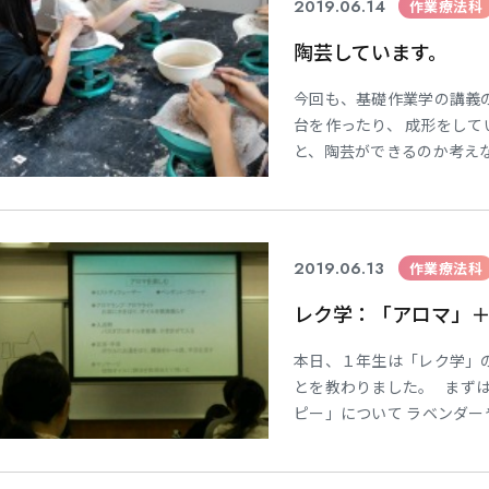
2019.06.14
作業療法科
陶芸しています。
今回も、基礎作業学の講義
台を作ったり、 成形をして
と、陶芸ができるのか考え
釉薬を付けて、窯に・・・
１年生担任 山内
2019.06.13
作業療法科
レク学：「アロマ」
本日、１年生は「レク学」
とを教わりました。 まず
ピー」について ラベンダ
効果があるのか、 また、
ていただきました。 ロー