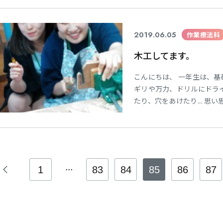
月もテストがあるので、皆
科 2年生 平松 里菜 平
2019.06.05
作業療法科
木工してます。
こんにちは、 一年生は、基
ギリや万力、ドリルにドラ
たり、穴をあけたり... 
がら、 少しずつ形を作って
品ができて、終わりじゃな
作品を完成させるために 
...
1
83
84
85
86
87