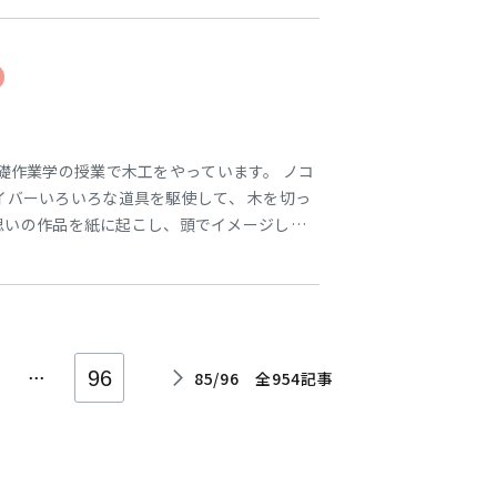
で協力しながら努力したいです。』 作業療法
松さん
礎作業学の授業で木工をやっています。 ノコ
イバーいろいろな道具を駆使して、 木を切っ
思い思いの作品を紙に起こし、頭でイメージしな
います。 完成まで、もう少し！！ 実は、 作
いんです。 そこから作業工程を分析したり、
どのような能力を必要
...
96
85/96 全954記事