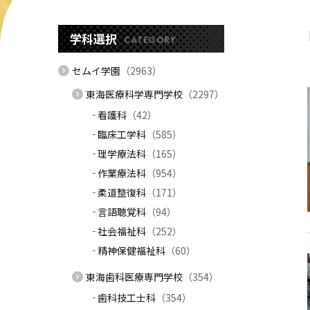
学科選択
CATEGORY
セムイ学園
（2963）
東海医療科学専門学校
（2297）
看護科
（42）
臨床工学科
（585）
理学療法科
（165）
作業療法科
（954）
柔道整復科
（171）
言語聴覚科
（94）
社会福祉科
（252）
精神保健福祉科
（60）
東海歯科医療専門学校
（354）
歯科技工士科
（354）