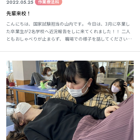
2022.05.25
作業療法科
先輩来校！
こんにちは、国家試験担当の山内です。 今日は、3月に卒業し
た卒業生が2名学校へ近況報告をしに来てくれました！！ 二人
ともおしゃべりが止まらず、 職場での様子を話してくださいま
した。 いい職場に巡り合えたのかな・・・！？ と思えるような
話しぶりで一安心できました。 二人とも初任給を満額頂けたよ
うで、 教員や国家試験勉強中の3年生に向けてお菓子の差し入
れまでしてくれちゃいました💦 （ありがとね♪） 2