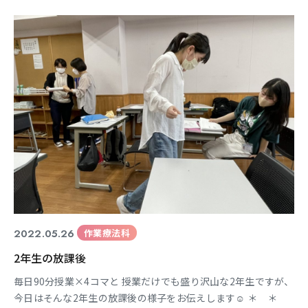
もちろんシンプルなのも♪ と、沢山の作品が完成しました☺ 本
当に様々なデザインとなっており、 みなさん工夫して取り組ん
でいましたね！ 次回からは、陶芸＆木工になりま
2022.05.26
作業療法科
2年生の放課後
毎日90分授業×4コマと 授業だけでも盛り沢山な2年生ですが、
今日はそんな2年生の放課後の様子をお伝えします☺ ＊ ＊