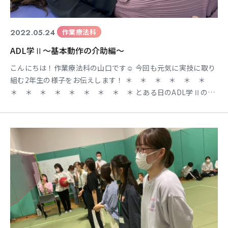
2022.05.24
作業療法科
ADL学Ⅱ～基本動作の介助編～
こんにちは！作業療法科の山口です☺ 今回も元気に実技に取り
組む2年生の様子をお伝えします！ ＊ ＊ ＊ ＊ ＊ ＊
＊ ＊ ＊ ＊ ＊ ＊ ＊ ＊ ＊ とある日のADL学Ⅱの講
義にて 基本動作に介助を要する対象者の方への介助方法を 実際
に身体を動かしながら確認していきました！ 1年次のADL学Ⅰ
でも基本動作の介助体験を行いますが 2年生ということで、よ
りテクニカルなお話も多く、 対象者の方だけでは