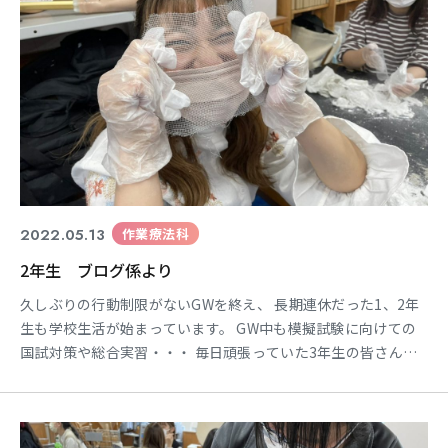
東海医療科学
東海医療科学
東海医療科学
東海医療科学
専門学校
専門学校
専門学校
専門学校
東海歯科医療
東海歯科医療
東海歯科医療
東海歯科医療
2022.05.13
作業療法科
専門学校
専門学校
専門学校
専門学校
2年生 ブログ係より
東海医療工学
東海医療工学
東海医療工学
東海医療工学
久しぶりの行動制限がないGWを終え、 長期連休だった1、2年
専門学校
専門学校
専門学校
専門学校
生も学校生活が始まっています。 GW中も模擬試験に向けての
国試対策や総合実習・・・ 毎日頑張っていた3年生の皆さん、
お疲れさまです☺🏁 今回はそんな連休明けの学校が始まった心
境を ブログ係さんに伝えていただきます！ ＊＊＊＊＊＊＊＊＊
CLOSE
CLOSE
CLOSE
CLOSE
＊＊＊＊＊＊＊＊＊＊＊＊＊＊＊＊＊＊＊ ゴールデンウィーク
が明け、 天気が良くないのもあり皆少しグダっとし