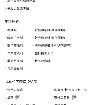
高い国家試験合格率
安心の就職実績
学科紹介
看護科
社会福祉科(昼間課程)
臨床工学科
社会福祉科(通信課程)
理学療法科
精神保健福祉科(通信課程)
作業療法科
歯科技工士科
柔道整復科
救急救命科
言語聴覚科
セムイ学園について
建学の理念
理事長/校長メッセージ
沿革
寄付金募集