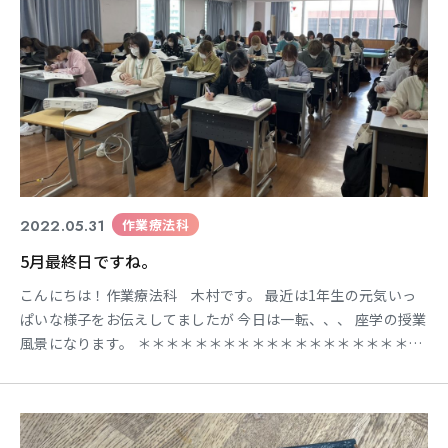
2022.05.31
作業療法科
5月最終日ですね。
こんにちは！作業療法科 木村です。 最近は1年生の元気いっ
ぱいな様子をお伝えしてましたが 今日は一転、、、 座学の授業
風景になります。 ＊＊＊＊＊＊＊＊＊＊＊＊＊＊＊＊＊＊＊＊
＊ 休み時間は友達と話をしたり ワイワイにぎやかな1年生☺ 授
業が始まるとガラリと変わり、 真剣に講義を聞いたり 課題に取
り組む様子がみられてます。 （こちらは、基礎作業学総論の作
業分析の時間。） 時々周りの方に相談をしなが