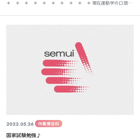
＊ ＊ ＊ ＊ ＊ ＊ ＊ ＊ ＊ ＊ 現在運動学の口頭試
問と、身体障害評価学の実技試験を 控えている2年生。 バイト
や予定などがない日には、放課後でも残って 勉強をしている学
生さんも ちらほら見えます。 身体を動かしながら歩行分析の
確認をしたり 評価方法だけでなく実際の声掛け
2022.05.26
作業療法科
国家試験勉強♪