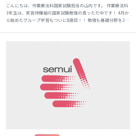
こんにちは、作業療法科国家試験担当の山内です。 作業療法科
3年生は、実習待機組の国家試験勉強の真っただ中です！ 4月か
ら始めたグループ学習もついに8週目！！ 勉強も基礎分野を2回
転目指し頑張っています☆ （何事も基礎が大切です頑張って覚
えていきましょう） 少しずつ、勉強し始めたころと比べて 顔つ
きが良い感じに変わってきている子が、増えてきています。 確
認テストも来週控えているので、準備万端で臨める