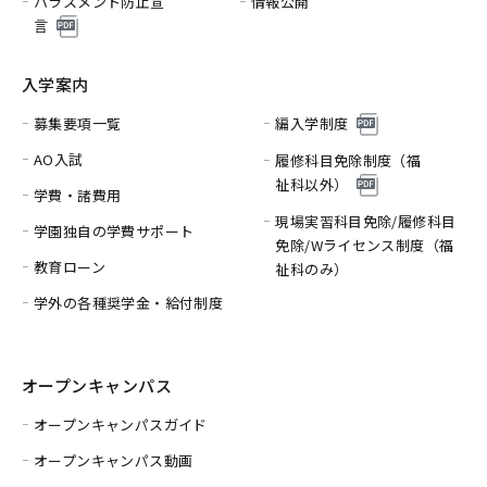
ハラスメント防止宣
情報公開
言
入学案内
募集要項一覧
編入学制度
AO入試
履修科目免除制度（福
祉科以外）
学費・諸費用
現場実習科目免除/履修科目
学園独自の学費サポート
免除/
Wライセンス制度（福
教育ローン
祉科のみ）
学外の各種奨学金・給付制度
オープンキャンパス
オープンキャンパスガイド
オープンキャンパス動画