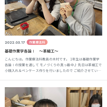
2022.05.17
作業療法科
基礎作業学各論Ⅰ ～革細工～
こんにちは。作業療法科教員の木村です。 1年生は基礎作業学
各論Ⅰの授業を通して モノづくりの真っ最中♪ 先日は革細工で
小銭入れ＆ペンケース作りを行いましたので ご紹介させていた
だきます☺ ================================ 今回は牛
革の半裁を用意し、 それぞれみなさんに型をとってもらい 作成
していきました。 まずは切り取った革に 刻印を使って好きなデ
ザインを･･･ （