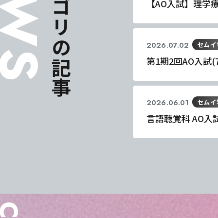
同じカテゴリの記事
【AO入試】理学
2026.07.02
セムイ
第1期2回AO入試
2026.06.01
セムイ
言語聴覚科 AO