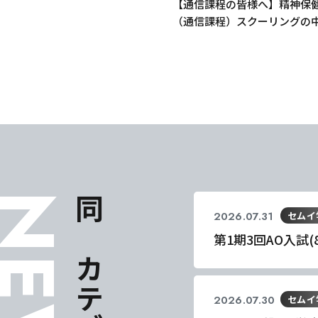
【通信課程の皆様へ】精神保
（通信課程）スクーリングの
いて
EWS
2026.07.31
セムイ
第1期3回AO入試
2026.07.30
セムイ