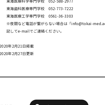
東海医療科学専門学校 052-588-2977
東海歯科医療専門学校 052-773-7222
東海医療工学専門学校 0561-36-3303
※夜間など電話が繋がらない場合は「info@tokai-med
学
学
学
学
東海歯科医療
東海歯科医療
東海歯科医療
東海歯科医療
記してe-mailでご連絡ください。
専門学校
専門学校
専門学校
専門学校
2020年2月21日掲載
2020年2月27日更新
CLOSE
CLOSE
CLOSE
CLOSE