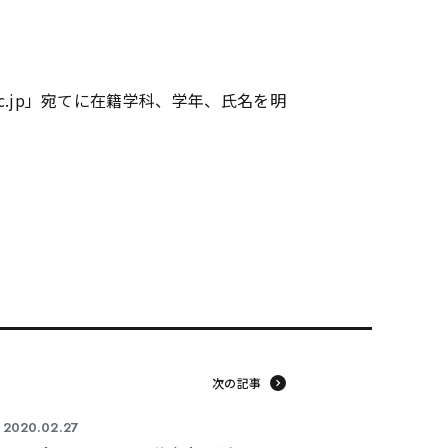
.ac.jp」宛てに在籍学科、学年、氏名を明
東海医療工学
東海医療工学
東海医療工学
東海医療工学
専門学校
専門学校
専門学校
専門学校
次の記事
2020.02.27