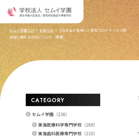
セムイ学園TOP
お知らせ
【在校生の皆様へ】新型コロナウイルス感
染症に関わる対応について（重要）
CATEGORY
セムイ学園
（236）
東海医療科学専門学校
（269）
東海歯科医療専門学校
（210）