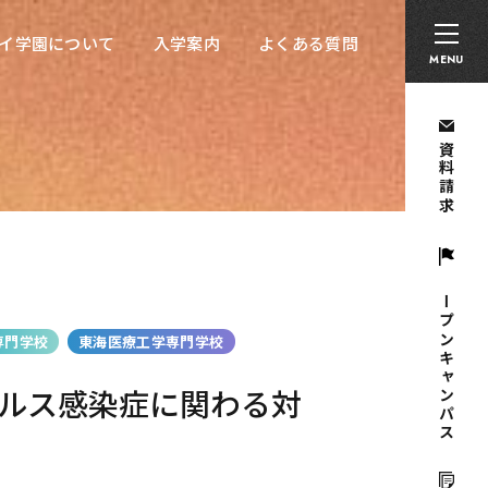
卒業生の方へ
採用担当者の方へ
留学生の方へ
イ学園について
入学案内
よくある質問
イ学園について
入学案内
よくある質問
MENU
資料請求
オープンキャンパス
専門学校
東海医療工学専門学校
ルス感染症に関わる対