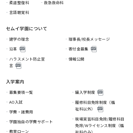
柔道整復科
救急救命科
言語聴覚科
セムイ学園について
建学の理念
理事長/校長メッセージ
沿革
寄付金募集
ハラスメント防止宣
情報公開
言
入学案内
募集要項一覧
編入学制度
AO入試
履修科目免除制度（福
祉科以外）
学費・諸費用
現場実習科目免除/履修科目
学園独自の学費サポート
免除/
Wライセンス制度（福
教育ローン
祉科のみ）