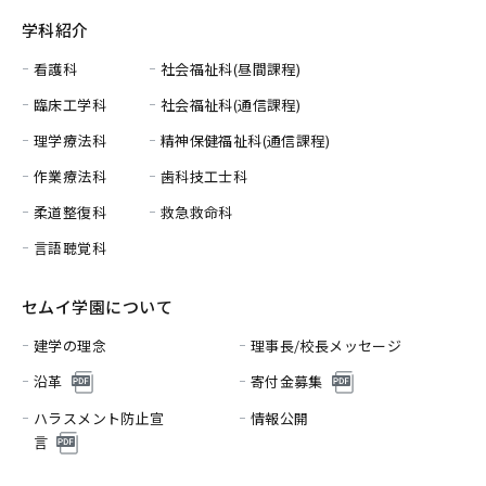
学科紹介
看護科
社会福祉科(昼間課程)
臨床工学科
社会福祉科(通信課程)
理学療法科
精神保健福祉科(通信課程)
作業療法科
歯科技工士科
柔道整復科
救急救命科
言語聴覚科
セムイ学園について
建学の理念
理事長/校長メッセージ
沿革
寄付金募集
ハラスメント防止宣
情報公開
言