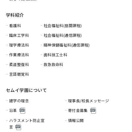
学科紹介
看護科
社会福祉科(昼間課程)
臨床工学科
社会福祉科(通信課程)
理学療法科
精神保健福祉科(通信課程)
作業療法科
歯科技工士科
柔道整復科
救急救命科
言語聴覚科
セムイ学園について
建学の理念
理事長/校長メッセージ
沿革
寄付金募集
ハラスメント防止宣
情報公開
言