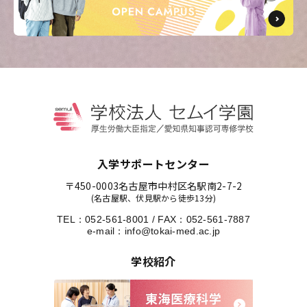
東海医療工学
東海医療工学
東海医療工学
東海医療工学
専門学校
専門学校
専門学校
専門学校
CLOSE
CLOSE
CLOSE
CLOSE
入学サポートセンター
〒450-0003
名古屋市中村区名駅南2-7-2
(名古屋駅、伏見駅から徒歩13分)
TEL：
052-561-8001
/
FAX：052-561-7887
e-mail：
info@tokai-med.ac.jp
学校紹介