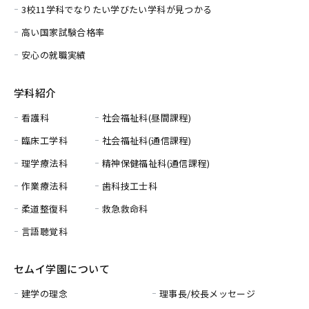
3校11学科でなりたい学びたい学科が見つかる
高い国家試験合格率
安心の就職実績
学科紹介
看護科
社会福祉科(昼間課程)
臨床工学科
社会福祉科(通信課程)
理学療法科
精神保健福祉科(通信課程)
作業療法科
歯科技工士科
柔道整復科
救急救命科
言語聴覚科
セムイ学園について
建学の理念
理事長/校長メッセージ