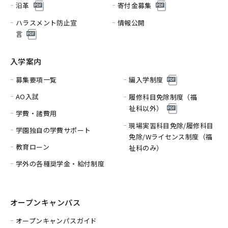
沿革
寄付金募集
ハラスメント防止宣
情報公開
言
入学案内
募集要項一覧
編入学制度
AO入試
履修科目免除制度（福
祉科以外）
学費・諸費用
現場実習科目免除/履修科目
学園独自の学費サポート
免除/
Wライセンス制度（福
教育ローン
祉科のみ）
学外の各種奨学金・給付制度
オープンキャンパス
オープンキャンパスガイド