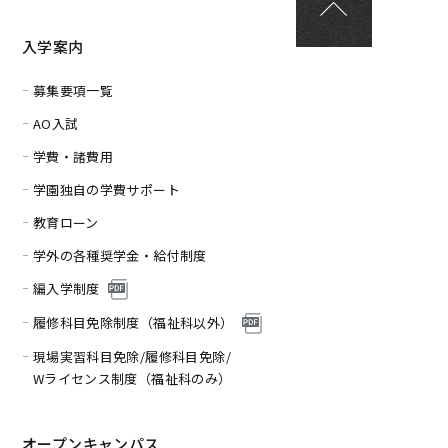
入学案内
募集要項一覧
AO入試
学費・諸費用
学園独自の学費サポート
教育ローン
学外の各種奨学金・給付制度
編入学制度
履修科目免除制度（福
祉科以外）
現場実習科目免除/履修科目免除/
Wライセンス制度（福祉科のみ）
オープンキャンパス