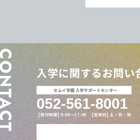
ONTACT
入学に関する
お問い
セムイ学園 入学サポートセンター
052-561-8001
[受付時間]
9:00〜17:45
[定休日]
土・日・祝