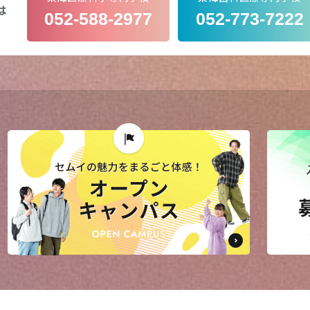
は
052-588-2977
052-773-7222