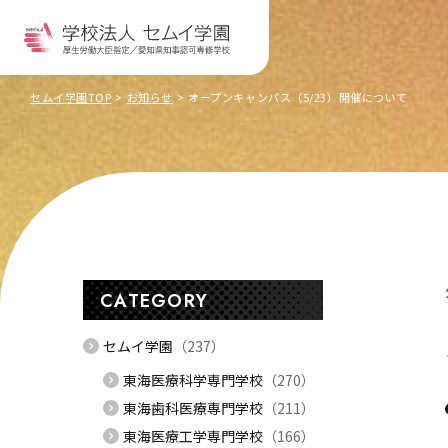
セムイ学園TOP
お知らせ
オープンキャンパス（5/23）開催について
CATEGORY
セムイ学園
（237）
東海医療科学専門学校
（270）
東海歯科医療専門学校
（211）
東海医療工学専門学校
（166）