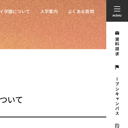
卒業生の方へ
採用担当者の方へ
留学生の方へ
イ学園について
入学案内
よくある質問
イ学園について
入学案内
よくある質問
MENU
資料請求
オープンキャンパス
について