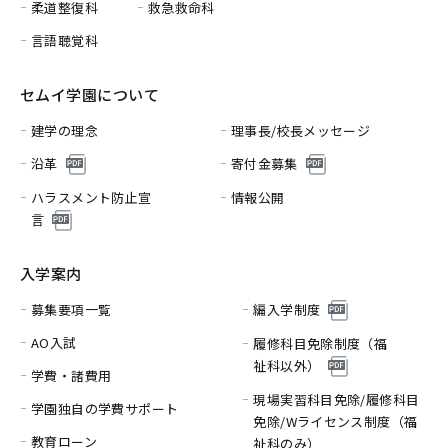
柔道整復科
救急救命科
言語聴覚科
セムイ学園について
建学の理念
理事長/校長メッセージ
沿革
寄付金募集
ハラスメント防止宣
情報公開
言
入学案内
募集要項一覧
編入学制度
AO入試
履修科目免除制度（福
祉科以外）
学費・諸費用
現場実習科目免除/履修科目
学園独自の学費サポート
免除/
Wライセンス制度（福
教育ローン
祉科のみ）