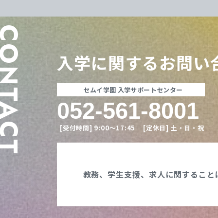
ONTACT
入学に関する
お問い
セムイ学園 入学サポートセンター
052-561-8001
[受付時間]
9:00〜17:45
[定休日]
土・日・祝
教務、学生支援、
求人に関すること