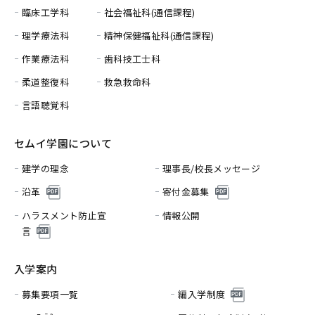
臨床工学科
社会福祉科(通信課程)
理学療法科
精神保健福祉科(通信課程)
作業療法科
歯科技工士科
柔道整復科
救急救命科
言語聴覚科
セムイ学園について
建学の理念
理事長/校長メッセージ
沿革
寄付金募集
ハラスメント防止宣
情報公開
言
入学案内
募集要項一覧
編入学制度