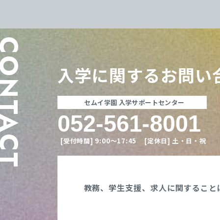
ONTACT
入学に関する
お問い
セムイ学園 入学サポートセンター
052-561-8001
[受付時間]
9:00〜17:45
[定休日]
土・日・祝
教務、学生支援、
求人に関すること