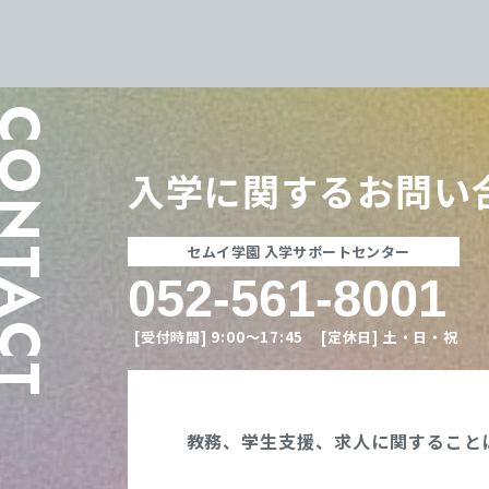
ONTACT
入学に関する
お問い
セムイ学園 入学サポートセンター
052-561-8001
[受付時間]
9:00〜17:45
[定休日]
土・日・祝
教務、学生支援、
求人に関すること