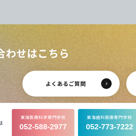
CLOSE
CLOSE
CLOSE
CLOSE
合わせはこちら
よくあるご質問
東海医療科学専門学校
東海歯科医療専門学校
は
052-588-2977
052-773-7222