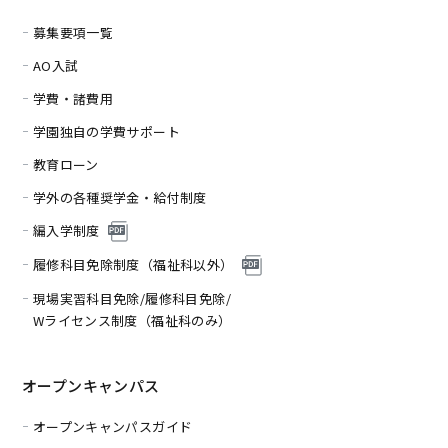
募集要項一覧
AO入試
学費・諸費用
学園独自の学費サポート
教育ローン
学外の各種奨学金・給付制度
編入学制度
履修科目免除制度（福
祉科以外）
現場実習科目免除/履修科目免除/
Wライセンス制度（福祉科のみ）
オープンキャンパス
オープンキャンパスガイド