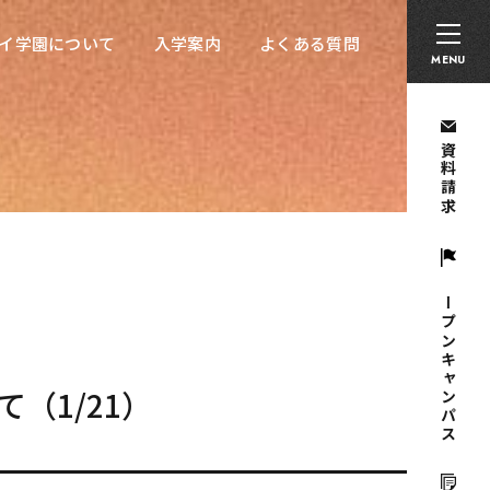
卒業生の方へ
採用担当者の方へ
留学生の方へ
イ学園について
入学案内
よくある質問
イ学園について
入学案内
よくある質問
MENU
資料請求
オープンキャンパス
（1/21）