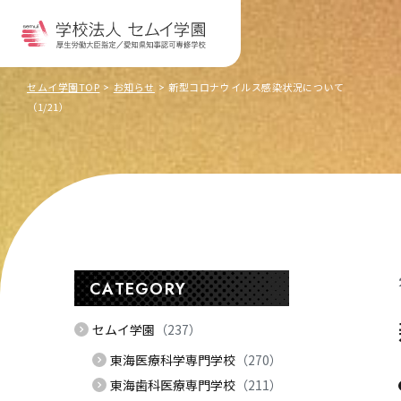
セムイ学園TOP
お知らせ
新型コロナウイルス感染状況について
（1/21）
CATEGORY
セムイ学園
（237）
東海医療科学専門学校
（270）
東海歯科医療専門学校
（211）