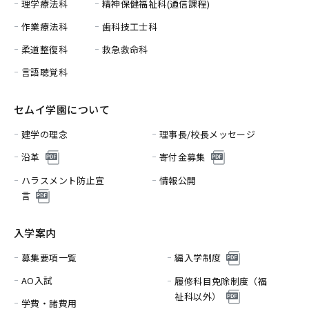
理学療法科
精神保健福祉科(通信課程)
作業療法科
歯科技工士科
柔道整復科
救急救命科
言語聴覚科
セムイ学園について
建学の理念
理事長/校長メッセージ
沿革
寄付金募集
ハラスメント防止宣
情報公開
言
入学案内
募集要項一覧
編入学制度
AO入試
履修科目免除制度（福
祉科以外）
学費・諸費用