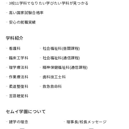
3校11学科でなりたい学びたい学科が見つかる
高い国家試験合格率
安心の就職実績
学科紹介
看護科
社会福祉科(昼間課程)
臨床工学科
社会福祉科(通信課程)
理学療法科
精神保健福祉科(通信課程)
作業療法科
歯科技工士科
柔道整復科
救急救命科
言語聴覚科
セムイ学園について
建学の理念
理事長/校長メッセージ