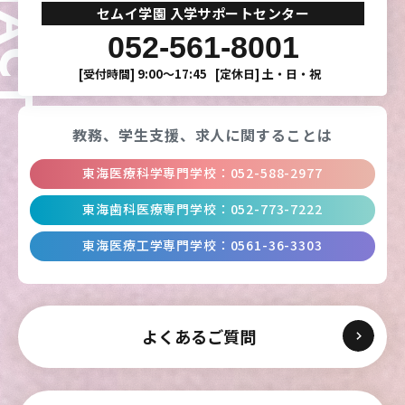
セムイ学園 入学サポートセンター
052-561-8001
[受付時間]
9:00〜17:45
[定休日]
土・日・祝
教務、学生支援、
求人に関することは
東海医療科学専門学校
：
052-588-2977
東海歯科医療専門学校
：
052-773-7222
東海医療工学専門学校
：
0561-36-3303
よくあるご質問
東海医療科学
東海医療科学
東海医療科学
東海医療科学
専門学校
専門学校
専門学校
専門学校