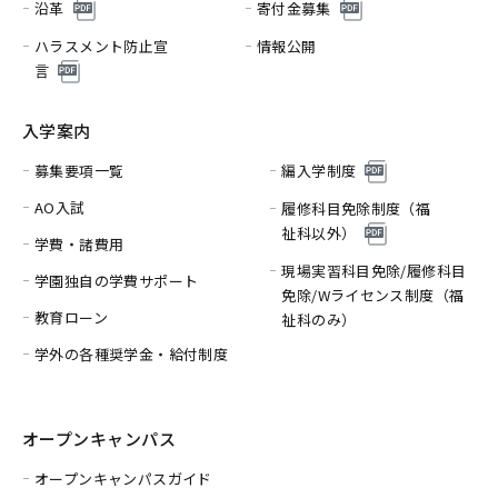
沿革
寄付金募集
ハラスメント防止宣
情報公開
言
入学案内
募集要項一覧
編入学制度
AO入試
履修科目免除制度（福
祉科以外）
学費・諸費用
現場実習科目免除/履修科目
学園独自の学費サポート
免除/
Wライセンス制度（福
教育ローン
祉科のみ）
学外の各種奨学金・給付制度
オープンキャンパス
オープンキャンパスガイド