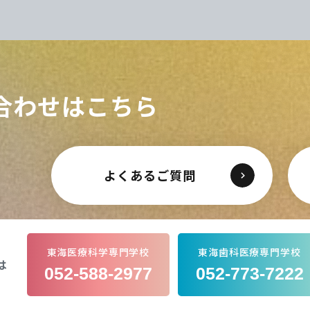
CLOSE
CLOSE
CLOSE
CLOSE
合わせはこちら
よくあるご質問
東海医療科学専門学校
東海歯科医療専門学校
は
052-588-2977
052-773-7222