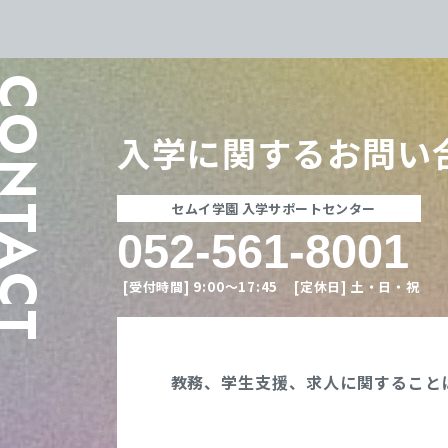
ONTACT
入学に関する
お問い
セムイ学園 入学サポートセンター
052-561-8001
[受付時間]
9:00〜17:45
[定休日]
土・日・祝
教務、学生支援、
求人に関すること