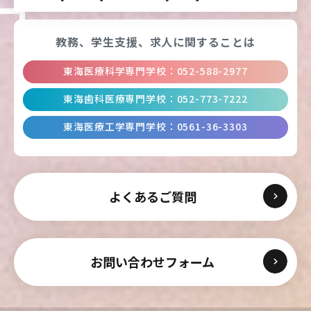
東海医療工学
東海医療工学
東海医療工学
東海医療工学
教務、学生支援、
求人に関することは
専門学校
専門学校
専門学校
専門学校
東海医療科学専門学校
：
052-588-2977
東海歯科医療専門学校
：
052-773-7222
CLOSE
CLOSE
CLOSE
CLOSE
東海医療工学専門学校
：
0561-36-3303
よくあるご質問
お問い合わせフォーム