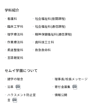
学科紹介
看護科
社会福祉科(昼間課程)
臨床工学科
社会福祉科(通信課程)
理学療法科
精神保健福祉科(通信課程)
作業療法科
歯科技工士科
柔道整復科
救急救命科
言語聴覚科
セムイ学園について
建学の理念
理事長/校長メッセージ
沿革
寄付金募集
ハラスメント防止宣
情報公開
言