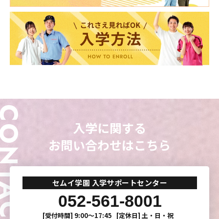
ONTACT
入学に関する
お問い合わせはこちら
東海医療科学
東海医療科学
東海医療科学
東海医療科学
専門学校
専門学校
専門学校
専門学校
セムイ学園 入学サポートセンター
052-561-8001
東海歯科医療
東海歯科医療
東海歯科医療
東海歯科医療
専門学校
専門学校
専門学校
専門学校
[受付時間]
9:00〜17:45
[定休日]
土・日・祝