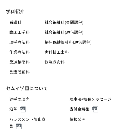
学科紹介
看護科
社会福祉科(昼間課程)
臨床工学科
社会福祉科(通信課程)
理学療法科
精神保健福祉科(通信課程)
作業療法科
歯科技工士科
柔道整復科
救急救命科
言語聴覚科
セムイ学園について
建学の理念
理事長/校長メッセージ
沿革
寄付金募集
ハラスメント防止宣
情報公開
言