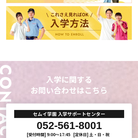
ONTACT
入学に関する
お問い合わせはこちら
東海医療科学
東海医療科学
東海医療科学
東海医療科学
専門学校
専門学校
専門学校
専門学校
セムイ学園 入学サポートセンター
052-561-8001
東海歯科医療
東海歯科医療
東海歯科医療
東海歯科医療
[受付時間]
9:00〜17:45
[定休日]
土・日・祝
専門学校
専門学校
専門学校
専門学校