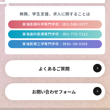
東海医療工学
東海医療工学
東海医療工学
東海医療工学
教務、学生支援、
求人に関することは
専門学校
専門学校
専門学校
専門学校
東海医療科学専門学校
：
052-588-2977
東海歯科医療専門学校
：
052-773-7222
CLOSE
CLOSE
CLOSE
CLOSE
東海医療工学専門学校
：
0561-36-3303
よくあるご質問
お問い合わせフォーム