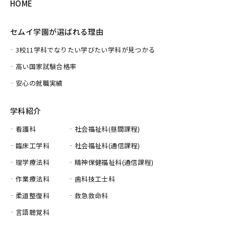
HOME
セムイ学園が選ばれる理由
3校11学科でなりたい学びたい学科が見つかる
高い国家試験合格率
安心の就職実績
学科紹介
看護科
社会福祉科(昼間課程)
臨床工学科
社会福祉科(通信課程)
理学療法科
精神保健福祉科(通信課程)
作業療法科
歯科技工士科
柔道整復科
救急救命科
言語聴覚科