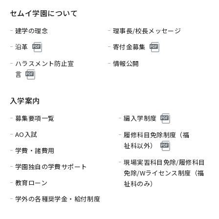
セムイ学園について
建学の理念
理事長/校長メッセージ
沿革
寄付金募集
ハラスメント防止宣
情報公開
言
入学案内
募集要項一覧
編入学制度
AO入試
履修科目免除制度（福
祉科以外）
学費・諸費用
現場実習科目免除/履修科目
学園独自の学費サポート
免除/
Wライセンス制度（福
教育ローン
祉科のみ）
学外の各種奨学金・給付制度