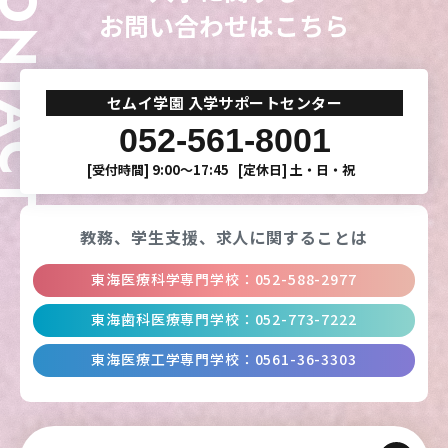
ONTACT
お問い合わせはこちら
セムイ学園 入学サポートセンター
052-561-8001
[受付時間]
9:00〜17:45
[定休日]
土・日・祝
教務、学生支援、
求人に関することは
東海医療科学専門学校
：
052-588-2977
東海歯科医療専門学校
：
052-773-7222
東海医療工学専門学校
：
0561-36-3303
東海医療科学
東海医療科学
東海医療科学
東海医療科学
専門学校
専門学校
専門学校
専門学校