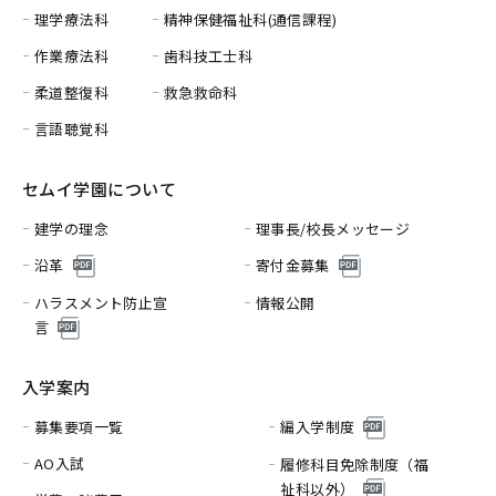
理学療法科
精神保健福祉科(通信課程)
作業療法科
歯科技工士科
柔道整復科
救急救命科
言語聴覚科
セムイ学園について
建学の理念
理事長/校長メッセージ
沿革
寄付金募集
ハラスメント防止宣
情報公開
言
入学案内
募集要項一覧
編入学制度
AO入試
履修科目免除制度（福
祉科以外）