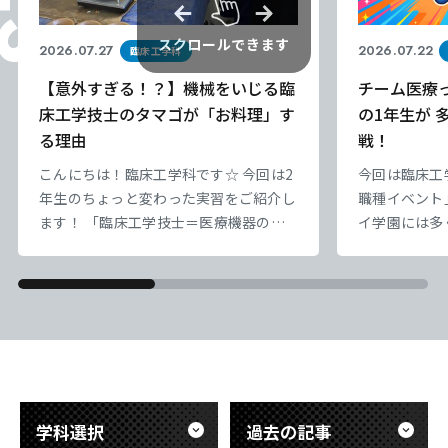
スクロールできます
2026.07.27
2026.07.22
臨床工学科
CLOSE
CLOSE
CLOSE
CLOSE
【意外すぎる！？】機械をいじる臨
チーム医療
床工学技士のタマゴが「お料理」す
の1年生が 
る理由
戦！
こんにちは！臨床工学科です☆ 今回は2
今回は臨床工
年生のちょっと変わった実習をご紹介し
職種イベント
ます！ 「臨床工学技士＝医療機器のス
イ学園には多
ペシャリスト」というイメージがあると
来一緒に働く
思いますが、実は今回『調理実習』を行
深める大切な
いました！ 「えっ、なんで料理？」っ
は2つの学科
て思いますよね。 実は、血液透析を受
も、看護師の
けている患者さんは、塩分やカリウム、
や注射、作業
水分などの食事制限がとっても厳しいん
復科のギプス
です。 そこで、患者さんの気持ちや日々
嚥下訓練など
の生活を深く理解するために、プロの管
ました。 http
学科選択
過去の記事