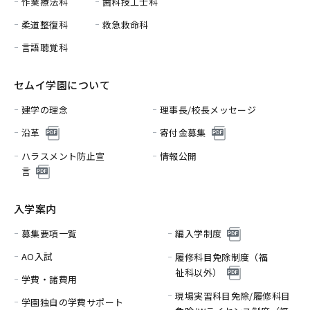
作業療法科
歯科技工士科
柔道整復科
救急救命科
言語聴覚科
セムイ学園について
建学の理念
理事長/校長メッセージ
沿革
寄付金募集
ハラスメント防止宣
情報公開
言
入学案内
募集要項一覧
編入学制度
AO入試
履修科目免除制度（福
祉科以外）
学費・諸費用
現場実習科目免除/履修科目
学園独自の学費サポート