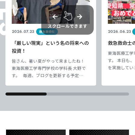
スクロールできます
2026.07.23
2026.06.23
救急救命科
「厳しい現実」という名の将来への
救急救命士
投資！
東海医療工学
す。 本日も
皆さん、暑い夏がやって来ましたね！
を実施してい
東海医療工学専門学校の学科長 大野で
から、まもな
す。 毎週、ブログを更新する予定
東海医療科学
東海医療科学
東海医療科学
東海医療科学
しています。
が・・・ すでに忙しく写真掲載で済む
専門学校
専門学校
専門学校
専門学校
のモチベーシ
Instagramに 投稿してしまい、誠に申
の底上げが特
し訳ございません！ 現在、2年生は病院
東海歯科医療
東海歯科医療
東海歯科医療
東海歯科医療
日々の授業と
実習の事前教育となる 「臨床実習事前
専門学校
専門学校
専門学校
専門学校
味を実感でき
研修」の真っ最中です。 この2週間で、
ます。 本日
病院内の様々なルールや知識を 集中し
と教育方法に
て学んでいます。 医学用語、病院内の
東海医療工学
東海医療工学
東海医療工学
東海医療工学
ます
心肺