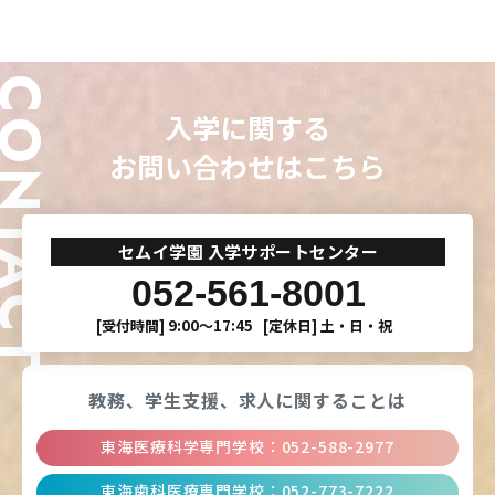
ONTACT
入学に関する
お問い合わせはこちら
セムイ学園 入学サポートセンター
052-561-8001
[受付時間]
9:00〜17:45
[定休日]
土・日・祝
教務、学生支援、
求人に関することは
東海医療科学専門学校
：
052-588-2977
東海歯科医療専門学校
：
052-773-7222