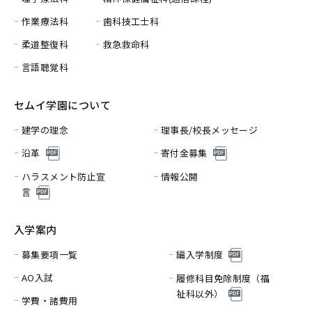
作業療法科
歯科技工士科
柔道整復科
救急救命科
言語聴覚科
セムイ学園について
建学の理念
理事長/校長メッセージ
沿革
寄付金募集
ハラスメント防止宣
情報公開
言
入学案内
募集要項一覧
編入学制度
AO入試
履修科目免除制度（福
祉科以外）
学費・諸費用