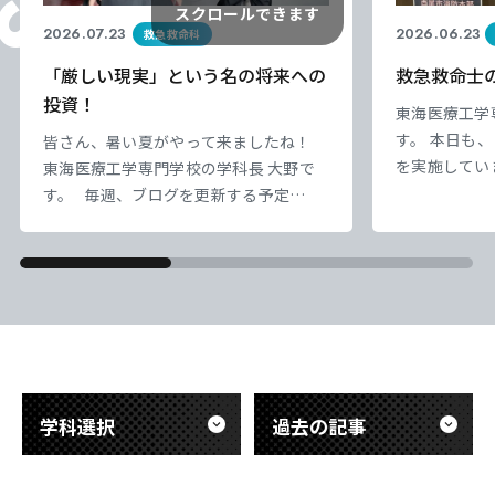
スクロールできます
2026.07.23
2026.06.23
救急救命科
「厳しい現実」という名の将来への
救急救命士
投資！
東海医療工学
す。 本日も
皆さん、暑い夏がやって来ましたね！
を実施してい
東海医療工学専門学校の学科長 大野で
から、まもな
す。 毎週、ブログを更新する予定
しています。
が・・・ すでに忙しく写真掲載で済む
東海医療科学
東海医療科学
東海医療科学
東海医療科学
のモチベーシ
Instagramに 投稿してしまい、誠に申
の底上げが特
専門学校
専門学校
専門学校
専門学校
し訳ございません！ 現在、2年生は病院
日々の授業と
実習の事前教育となる 「臨床実習事前
味を実感でき
研修」の真っ最中です。 この2週間で、
東海歯科医療
東海歯科医療
東海歯科医療
東海歯科医療
ます。 本日
病院内の様々なルールや知識を 集中し
専門学校
専門学校
専門学校
専門学校
と教育方法に
て学んでいます。 医学用語、病院内の
ます
心肺
学科選択
過去の記事
東海医療工学
東海医療工学
東海医療工学
東海医療工学
専門学校
専門学校
専門学校
専門学校