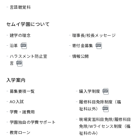
言語聴覚科
セムイ学園について
建学の理念
理事長/校長メッセージ
沿革
寄付金募集
ハラスメント防止宣
情報公開
言
入学案内
募集要項一覧
編入学制度
AO入試
履修科目免除制度（福
祉科以外）
学費・諸費用
現場実習科目免除/履修科目
学園独自の学費サポート
免除/
Wライセンス制度（福
教育ローン
祉科のみ）