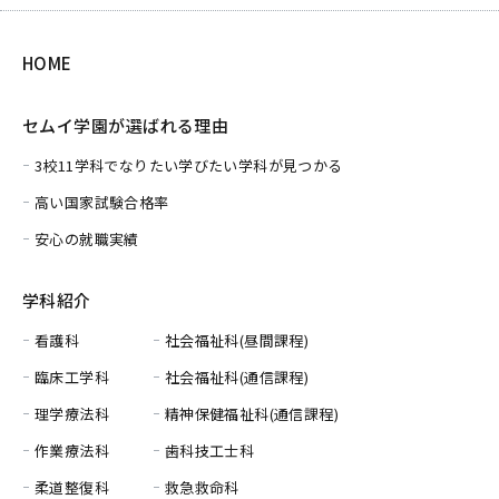
HOME
セムイ学園が選ばれる理由
3校11学科でなりたい学びたい学科が見つかる
高い国家試験合格率
安心の就職実績
学科紹介
看護科
社会福祉科(昼間課程)
臨床工学科
社会福祉科(通信課程)
理学療法科
精神保健福祉科(通信課程)
作業療法科
歯科技工士科
柔道整復科
救急救命科