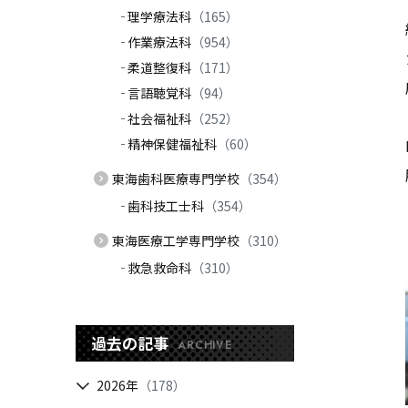
理学療法科
（165）
作業療法科
（954）
柔道整復科
（171）
言語聴覚科
（94）
社会福祉科
（252）
精神保健福祉科
（60）
東海歯科医療専門学校
（354）
歯科技工士科
（354）
東海医療工学専門学校
（310）
救急救命科
（310）
過去の記事
ARCHIVE
2026年
（178）