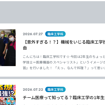
学
学
学
学
東海歯科医療
東海歯科医療
東海歯科医療
東海歯科医療
専門学校
専門学校
専門学校
専門学校
2026.07.27
臨床工学科
【意外すぎる！？】機械をいじる臨床工学
由
こんにちは！臨床工学科です☆ 今回は2年生のちょっ
CLOSE
CLOSE
CLOSE
CLOSE
学技士＝医療機器のスペシャリスト」というイメージ
習』を行いました！ 「えっ、なんで料理？」って思い
者さんは、塩分やカリウム、水分などの食事制限がとっ
気持ちや日々の生活を深く理解するために、プロの管
2026.07.22
臨床工学科
チーム医療って知ってる？臨床工学の1年生