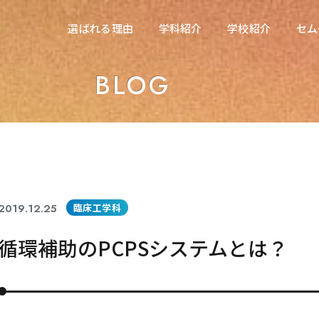
在校生の方へ
選ばれる理由
学科紹介
学校紹介
セム
選ばれる理由
学科紹介
学校紹介
セム
東海医療科学専門学校
BLOG
東海医療科学専門学校
東海歯科医療専門学校
東海歯科医療専門学校
東海医療工学専門学校
東海医療工学専門学校
2019.12.25
臨床工学科
循環補助のPCPSシステムとは？