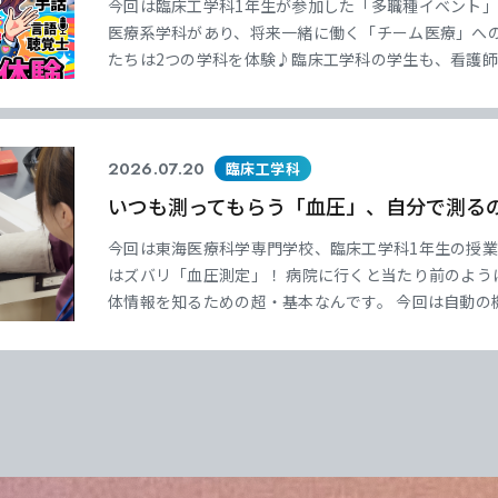
今回は臨床工学科1年生が参加した「多職種イベント」
医療系学科があり、将来一緒に働く「チーム医療」への
たちは2つの学科を体験♪臨床工学科の学生も、看護
業療法科の作品作り、柔道整復科のギプス固定、言語
を楽しく学びました。 https://
2026.07.20
臨床工学科
いつも測ってもらう「血圧」、自分で測る
今回は東海医療科学専門学校、臨床工学科1年生の授業
はズバリ「血圧測定」！ 病院に行くと当たり前のよう
体情報を知るための超・基本なんです。 今回は自動の
使った測定に挑戦しました。 耳をすませて音を聞きな
療スタッフが簡単そうにやっていることも、初めて