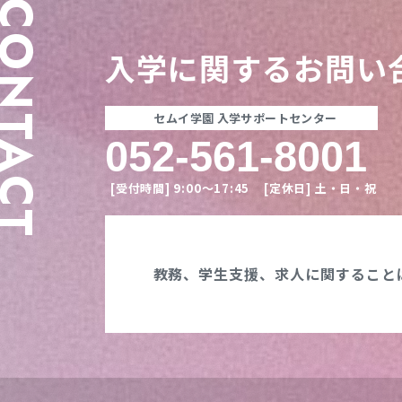
ONTACT
入学に関する
お問い
セムイ学園 入学サポートセンター
052-561-8001
[受付時間]
9:00〜17:45
[定休日]
土・日・祝
教務、学生支援、
求人に関すること