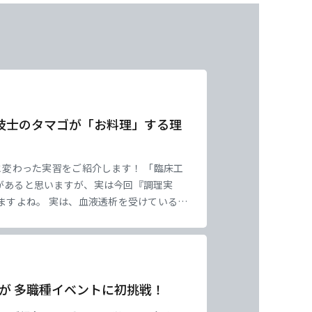
東海医療工学
東海医療工学
東海医療工学
東海医療工学
専門学校
専門学校
専門学校
専門学校
技士のタマゴが「お料理」する理
と変わった実習をご紹介します！ 「臨床工
があると思いますが、実は今回『調理実
ますよね。 実は、血液透析を受けている患
ても厳しいんです。 そこで、患者さんの
が 多職種イベントに初挑戦！