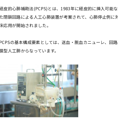
経皮的心肺補助法(PCPS)とは、1983年に経皮的に挿入可
た閉鎖回路による人工心肺装置が考案されて、心肺停止例に
床応用が開始されました。
PCPSの基本構成要素としては、送血・脱血カニューレ、回
膜型人工肺からなっています。