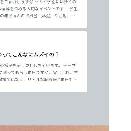
をご紹介します😊 セムイ学園には多くの
理解を深める大切なイベントです！ 学生
師の赤ちゃんのお風呂（沐浴）や注射、作
聴覚士の手話や嚥下訓練など、色々な仕事
のってこんなにムズイの？
の様子をチラ見せしちゃいます。 テーマ
に測ってもらう血圧ですが、実はこれ、生
機械ではなく、リアルな聴診器と血圧計を
がら、目は目盛りに「全集中」！ プロの医