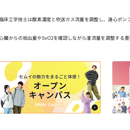
臨床工学技士は酸素濃度と吹送ガス流量を調整し、遠心ポン
心臓からの拍出量やSvO2を確認しながら灌流量を調整する