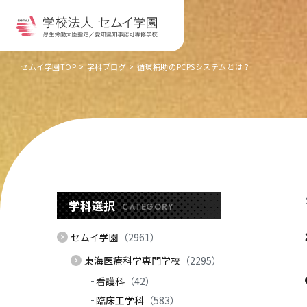
セムイ学園TOP
学科ブログ
循環補助のPCPSシステムとは？
学科選択
CATEGORY
セムイ学園
（2961）
東海医療科学専門学校
（2295）
看護科
（42）
臨床工学科
（583）