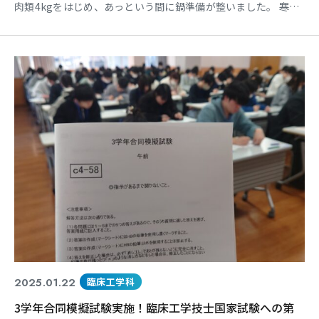
肉類4kgをはじめ、あっという間に鍋準備が整いました。 寒い
日にも関わらずすでに熱気と良い匂いがただよいはじめまし
た。 自分たちで具材を分けたり、同時に洗い物をしたりできる
ところがえらいです。 カレー鍋が最初に出来上がり、おなかを
空かせた皆さんが一気に食べつくしていきました。どの鍋
2025.01.22
臨床工学科
3学年合同模擬試験実施！臨床工学技士国家試験への第