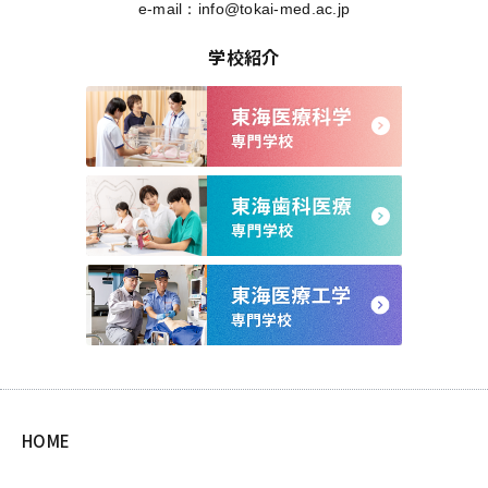
e-mail：
info@tokai-med.ac.jp
学校紹介
HOME