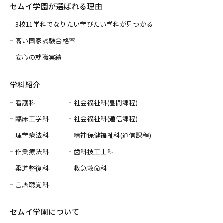
セムイ学園が選ばれる理由
3校11学科でなりたい学びたい学科が見つかる
高い国家試験合格率
安心の就職実績
学科紹介
看護科
社会福祉科(昼間課程)
臨床工学科
社会福祉科(通信課程)
理学療法科
精神保健福祉科(通信課程)
作業療法科
歯科技工士科
柔道整復科
救急救命科
言語聴覚科
セムイ学園について