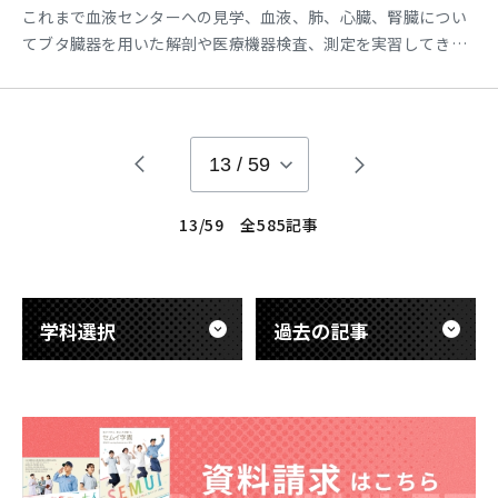
これまで血液センターへの見学、血液、肺、心臓、腎臓につい
てブタ臓器を用いた解剖や医療機器検査、測定を実習してきま
した。 発表会では学生一人一人が実習で身についたこと、苦労
したことなどを発表してもらいました。 毎回あるレポートの作
成では文章力や語彙力、伝わる表現を身につけたいと思った
り、事前学習を行うことで実習内容が良く分かるよ
13
/
59
13/59 全585記事
学科選択
過去の記事