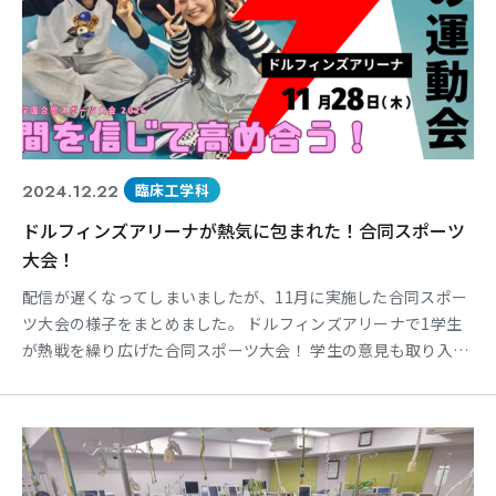
2024.12.22
臨床工学科
ドルフィンズアリーナが熱気に包まれた！合同スポーツ
大会！
配信が遅くなってしまいましたが、11月に実施した合同スポー
ツ大会の様子をまとめました。 ドルフィンズアリーナで1学生
が熱戦を繰り広げた合同スポーツ大会！ 学生の意見も取り入れ
で決まった競技は、普段の体育の授業では味わえないものばか
り。 先生たち、クラスメイトの応援も熱く、会場全体が一体と
なって盛り上がりました！ 特に、学科対抗リレーは手に汗握る
展開に。結果はいかに！？ 動画で感動を共有しましょう！