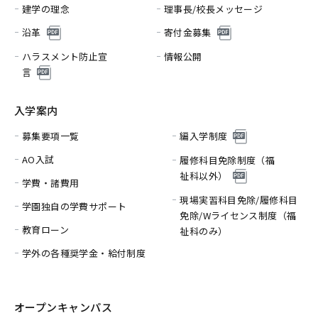
建学の理念
理事長/校長メッセージ
沿革
寄付金募集
ハラスメント防止宣
情報公開
言
入学案内
募集要項一覧
編入学制度
AO入試
履修科目免除制度（福
祉科以外）
学費・諸費用
現場実習科目免除/履修科目
学園独自の学費サポート
免除/
Wライセンス制度（福
教育ローン
祉科のみ）
学外の各種奨学金・給付制度
オープンキャンパス