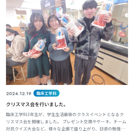
知識の習得度も評価します。限られた時間の中で、学生たちは
日々研
東海医療科学
東海医療科学
東海医療科学
東海医療科学
専門学校
専門学校
専門学校
専門学校
東海歯科医療
東海歯科医療
東海歯科医療
東海歯科医療
専門学校
専門学校
専門学校
専門学校
2024.12.19
臨床工学科
東海医療工学
東海医療工学
東海医療工学
東海医療工学
クリスマス会を行いました。
専門学校
専門学校
専門学校
専門学校
臨床工学科3年生が、学生生活最後のクラスイベントとなるク
リスマス会を開催しました。 プレゼント交換やケーキ、チーム
対抗クイズ大会など、様々な企画で盛り上がり、日頃の勉強の
CLOSE
CLOSE
CLOSE
CLOSE