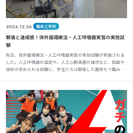
2024.12.26
臨床工学科
緊張と達成感！体外循環療法・人工呼吸器実習の実技試
験
先日、体外循環療法・人工呼吸器実習の実技試験が実施されま
した。人工呼吸器の設定や、人工心肺装置の操作など、知識や
技術が求められる試験に、学生たちは緊張した面持ちで臨みま
した。試験前夜には徹夜で復習する学生もいたと聞きます。 し
かし、試験を終えた学生たちの表情は晴れやかで、やり切った
達成感に満ち溢れていました。 この実習を通して、医療機器の
取り扱いの重要性や、チームワークの大切さを改めて実感した
と思