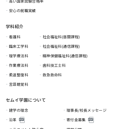
高い国家試験合格率
安心の就職実績
学科紹介
看護科
社会福祉科(昼間課程)
臨床工学科
社会福祉科(通信課程)
理学療法科
精神保健福祉科(通信課程)
作業療法科
歯科技工士科
柔道整復科
救急救命科
言語聴覚科
セムイ学園について
建学の理念
理事長/校長メッセージ
沿革
寄付金募集