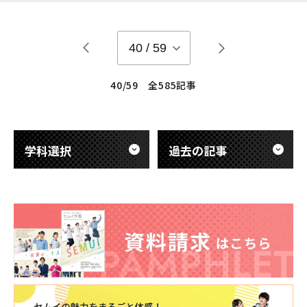
術教育委員会ホームページより抜粋） また、第2種ME技術実力
検定試験 は臨床工学技士国家試験を受験する学生さんに取って
は、登竜門の１つと考えます。試験範囲は臨床工学
40
/
59
40/59 全585記事
学科選択
過去の記事