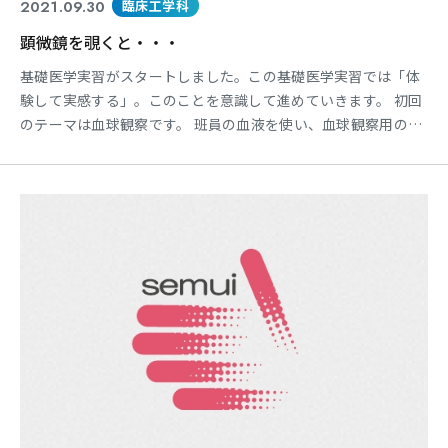
2021.09.30
臨床工学科
顕微鏡を覗くと・・・
基礎医学実習がスタートしました。この基礎医学実習では「体
験して実感する」。このことを意識して進めていきます。 初回
のテーマは血球観察です。 班員の血液を使い、血球観察用のプ
レパラートを作成することから実習が始まります。 3種類の濃
度の溶液（等張液、低張液、高張液）に血液を垂らして作成し
ます。 顕微鏡で覗いてみると、教科書で見たあの形がたくさん
見えます。 赤血球（顕微鏡） 濃度の違う溶液に浸した赤血