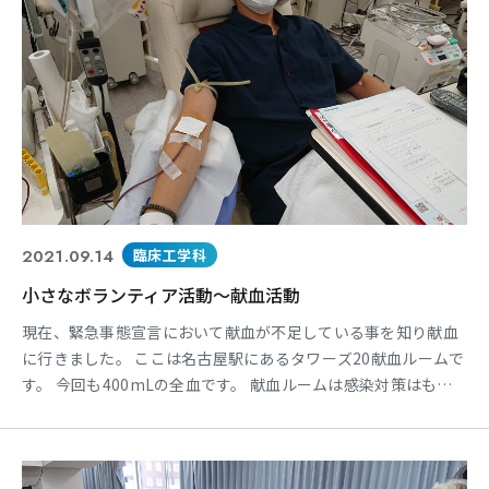
東海医療科学
東海医療科学
東海医療科学
東海医療科学
専門学校
専門学校
専門学校
専門学校
東海歯科医療
東海歯科医療
東海歯科医療
東海歯科医療
2021.09.14
臨床工学科
専門学校
専門学校
専門学校
専門学校
小さなボランティア活動～献血活動
東海医療工学
東海医療工学
東海医療工学
東海医療工学
現在、緊急事態宣言において献血が不足している事を知り献血
専門学校
専門学校
専門学校
専門学校
に行きました。 ここは名古屋駅にあるタワーズ20献血ルームで
す。 今回も400mLの全血です。 献血ルームは感染対策はもち
ろん、非常にリラックスできる空間となっています。 当校では
毎月多くの学生が献血に協力しています。 献血は小さなボラン
CLOSE
CLOSE
CLOSE
CLOSE
ティア活動ですが、この献血がどこかで使われ患者さんのため
になります。 今後も献血活動は積極的に続けて行きた