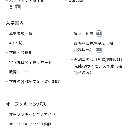
ハラスメント防止宣
情報公開
言
入学案内
募集要項一覧
編入学制度
AO入試
履修科目免除制度（福
祉科以外）
学費・諸費用
現場実習科目免除/履修科目
学園独自の学費サポート
免除/
Wライセンス制度（福
教育ローン
祉科のみ）
学外の各種奨学金・給付制度
オープンキャンパス
オープンキャンパスガイド
オープンキャンパス動画