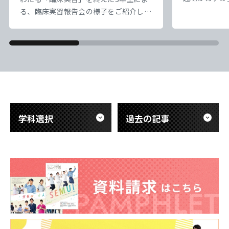
業療法科の先
る、臨床実習報告会の様子をご紹介しま
の【富士山】
す。 臨床工学技士は、命を支える医療
天気は超快晴
機器のスペシャリストです。今回の報告
でエモすぎ…
会では、先輩たちが実際の医療現場で触
だ、標高が高
れた「最先端の医療技術」について、具
息苦しい。で
体的で熱意あふれる発表が行われまし
「呼吸を助け
た。教科書だけでは学べない、医療の最
ど）」のあり
前線の緊張感ややりがいが伝わる内容で
き
した。 また、これから実習を迎える後
学科選択
過去の記事
輩たち
東海医療科学
東海医療科学
東海医療科学
東海医療科学
専門学校
専門学校
専門学校
専門学校