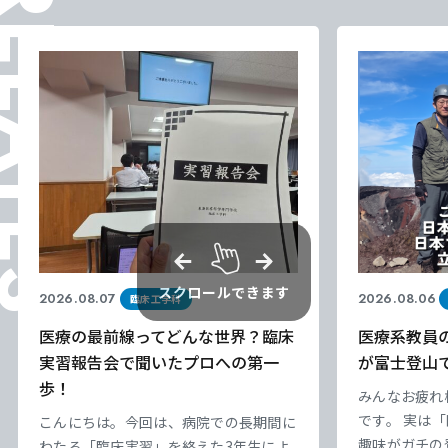
ELATES
スクロールできます
2026.08.07
2026.08.06
臨床工学科
医療の最前線ってどんな世界？臨床
医療系教員
実習報告会で聞いたプロへの第一
が富士登山
歩！
みんなお疲れ
です。 実は
こんにちは。今回は、病院での長期間に
趣味がガチの
わたる「臨床実習」を終えた3年生によ