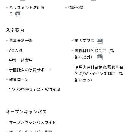
ハラスメント防止宣
情報公開
言
入学案内
募集要項一覧
編入学制度
AO入試
履修科目免除制度（福
祉科以外）
学費・諸費用
現場実習科目免除/履修科目
学園独自の学費サポート
免除/
Wライセンス制度（福
教育ローン
祉科のみ）
学外の各種奨学金・給付制度
オープンキャンパス
オープンキャンパスガイド
オープンキャンパス動画