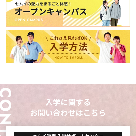
東海歯科医療
東海歯科医療
東海歯科医療
東海歯科医療
専門学校
専門学校
専門学校
専門学校
東海医療工学
東海医療工学
東海医療工学
東海医療工学
専門学校
専門学校
専門学校
専門学校
CLOSE
CLOSE
CLOSE
CLOSE
ONTACT
入学に関する
お問い合わせはこちら
セムイ学園 入学サポートセンター