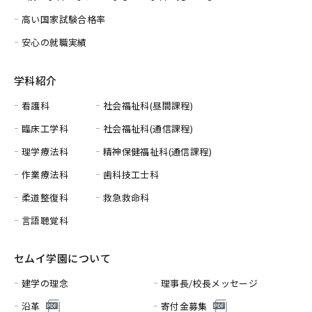
高い国家試験合格率
安心の就職実績
学科紹介
看護科
社会福祉科(昼間課程)
臨床工学科
社会福祉科(通信課程)
理学療法科
精神保健福祉科(通信課程)
作業療法科
歯科技工士科
柔道整復科
救急救命科
言語聴覚科
セムイ学園について
建学の理念
理事長/校長メッセージ
沿革
寄付金募集