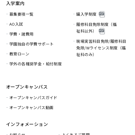
入学案内
募集要項一覧
編入学制度
AO入試
履修科目免除制度（福
祉科以外）
学費・諸費用
現場実習科目免除/履修科目
学園独自の学費サポート
免除/
Wライセンス制度（福
教育ローン
祉科のみ）
学外の各種奨学金・給付制度
オープンキャンパス
オープンキャンパスガイド
オープンキャンパス動画
インフォメーション
お知らせ
よくあるご質問