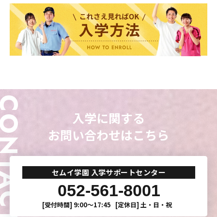
ONTACT
入学に関する
お問い合わせはこちら
東海医療科学
東海医療科学
東海医療科学
東海医療科学
専門学校
専門学校
専門学校
専門学校
セムイ学園 入学サポートセンター
052-561-8001
東海歯科医療
東海歯科医療
東海歯科医療
東海歯科医療
[受付時間]
9:00〜17:45
[定休日]
土・日・祝
専門学校
専門学校
専門学校
専門学校