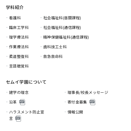
学科紹介
看護科
社会福祉科(昼間課程)
臨床工学科
社会福祉科(通信課程)
理学療法科
精神保健福祉科(通信課程)
作業療法科
歯科技工士科
柔道整復科
救急救命科
言語聴覚科
セムイ学園について
建学の理念
理事長/校長メッセージ
沿革
寄付金募集
ハラスメント防止宣
情報公開
言