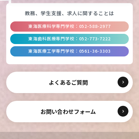
東海医療工学
東海医療工学
東海医療工学
東海医療工学
教務、学生支援、
求人に関することは
専門学校
専門学校
専門学校
専門学校
東海医療科学専門学校
：
052-588-2977
東海歯科医療専門学校
：
052-773-7222
CLOSE
CLOSE
CLOSE
CLOSE
東海医療工学専門学校
：
0561-36-3303
よくあるご質問
お問い合わせフォーム