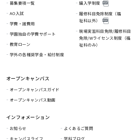
募集要項一覧
編入学制度
AO入試
履修科目免除制度（福
祉科以外）
学費・諸費用
現場実習科目免除/履修科目
学園独自の学費サポート
免除/
Wライセンス制度（福
教育ローン
祉科のみ）
学外の各種奨学金・給付制度
オープンキャンパス
オープンキャンパスガイド
オープンキャンパス動画
インフォメーション
お知らせ
よくあるご質問
キャンパスライフ
学科ブログ