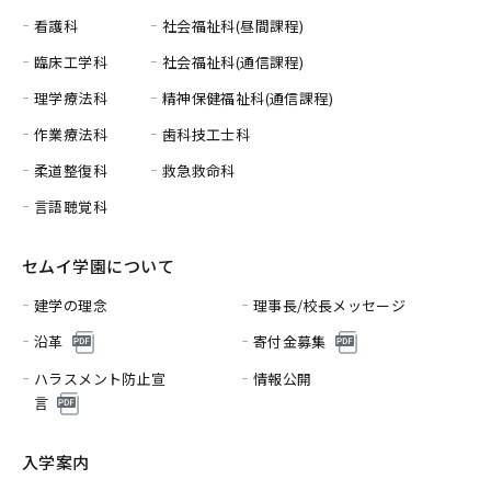
看護科
社会福祉科(昼間課程)
臨床工学科
社会福祉科(通信課程)
理学療法科
精神保健福祉科(通信課程)
作業療法科
歯科技工士科
柔道整復科
救急救命科
言語聴覚科
セムイ学園について
建学の理念
理事長/校長メッセージ
沿革
寄付金募集
ハラスメント防止宣
情報公開
言
入学案内