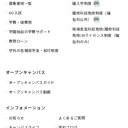
募集要項一覧
編入学制度
AO入試
履修科目免除制度（福
祉科以外）
学費・諸費用
現場実習科目免除/履修科目
学園独自の学費サポート
免除/
Wライセンス制度（福
教育ローン
祉科のみ）
学外の各種奨学金・給付制度
オープンキャンパス
オープンキャンパスガイド
オープンキャンパス動画
インフォメーション
お知らせ
よくあるご質問
キャンパスライフ
学科ブログ