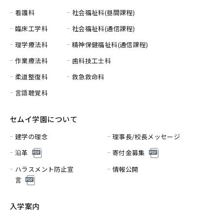
看護科
社会福祉科(昼間課程)
臨床工学科
社会福祉科(通信課程)
理学療法科
精神保健福祉科(通信課程)
作業療法科
歯科技工士科
柔道整復科
救急救命科
言語聴覚科
セムイ学園について
建学の理念
理事長/校長メッセージ
沿革
寄付金募集
ハラスメント防止宣
情報公開
言
入学案内