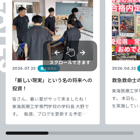
ELATES
スクロールできます
2026.07.23
2026.06.23
救急救命科
「厳しい現実」という名の将来への
救急救命士
投資！
東海医療工学
す。 本日も
皆さん、暑い夏がやって来ましたね！
を実施してい
東海医療工学専門学校の学科長 大野で
から、まもな
す。 毎週、ブログを更新する予定
しています。
が・・・ すでに忙しく写真掲載で済む
のモチベーシ
Instagramに 投稿してしまい、誠に申
の底上げが特
し訳ございません！ 現在、2年生は病院