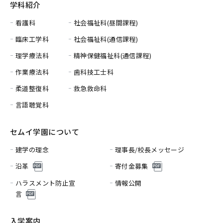
学科紹介
看護科
社会福祉科(昼間課程)
臨床工学科
社会福祉科(通信課程)
理学療法科
精神保健福祉科(通信課程)
作業療法科
歯科技工士科
柔道整復科
救急救命科
言語聴覚科
セムイ学園について
建学の理念
理事長/校長メッセージ
沿革
寄付金募集
ハラスメント防止宣
情報公開
言
入学案内