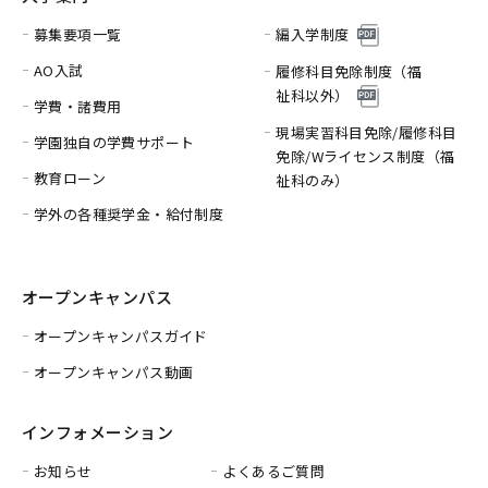
募集要項一覧
編入学制度
AO入試
履修科目免除制度（福
祉科以外）
学費・諸費用
現場実習科目免除/履修科目
学園独自の学費サポート
免除/
Wライセンス制度（福
教育ローン
祉科のみ）
学外の各種奨学金・給付制度
オープンキャンパス
オープンキャンパスガイド
オープンキャンパス動画
インフォメーション
お知らせ
よくあるご質問