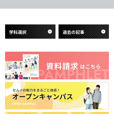
日々の授業と
実習の事前教育となる 「臨床実習事前
味を実感でき
研修」の真っ最中です。 この2週間で、
ます。 本日
病院内の様々なルールや知識を 集中し
と教育方法に
て学んでいます。 医学用語、病院内の
東海医療科学
東海医療科学
東海医療科学
東海医療科学
ます
心肺
専門学校
専門学校
専門学校
専門学校
学科選択
過去の記事
東海歯科医療
東海歯科医療
東海歯科医療
東海歯科医療
専門学校
専門学校
専門学校
専門学校
東海医療工学
東海医療工学
東海医療工学
東海医療工学
専門学校
専門学校
専門学校
専門学校
CLOSE
CLOSE
CLOSE
CLOSE