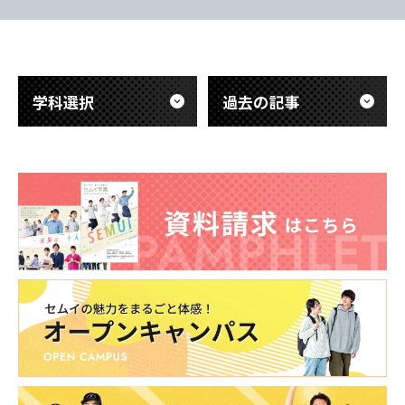
味を実感でき
研修」の真っ最中です。 この2週間で、
ます。 本日
病院内の様々なルールや知識を 集中し
と教育方法に
て学んでいます。 医学用語、病院内の
ます
心肺
学科選択
過去の記事