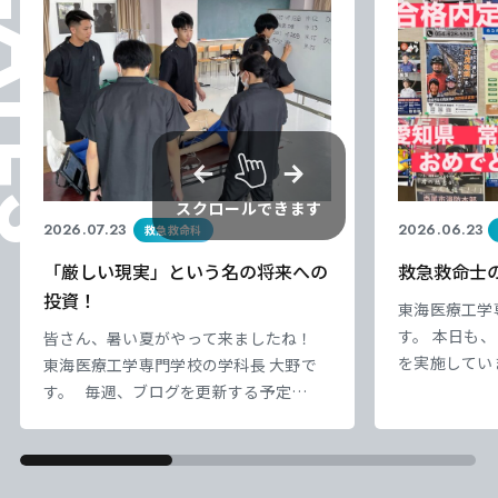
ELATES
東海医療工学
東海医療工学
東海医療工学
東海医療工学
専門学校
専門学校
専門学校
専門学校
CLOSE
CLOSE
CLOSE
CLOSE
スクロールできます
2026.07.23
2026.06.23
救急救命科
「厳しい現実」という名の将来への
救急救命士
投資！
東海医療工学
す。 本日も
皆さん、暑い夏がやって来ましたね！
を実施してい
東海医療工学専門学校の学科長 大野で
から、まもな
す。 毎週、ブログを更新する予定
しています。
が・・・ すでに忙しく写真掲載で済む
のモチベーシ
Instagramに 投稿してしまい、誠に申
の底上げが特
し訳ございません！ 現在、2年生は病院
日々の授業と
実習の事前教育となる 「臨床実習事前