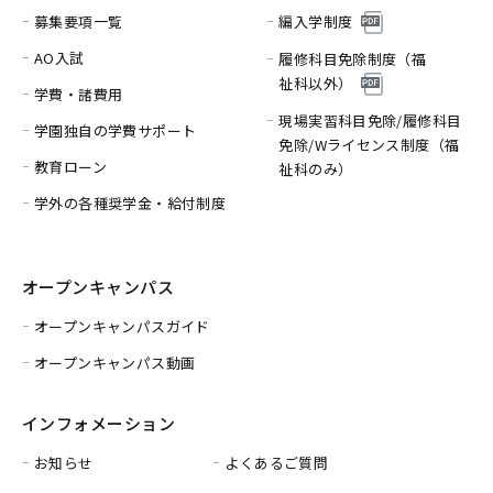
募集要項一覧
編入学制度
AO入試
履修科目免除制度（福
祉科以外）
学費・諸費用
現場実習科目免除/履修科目
学園独自の学費サポート
免除/
Wライセンス制度（福
教育ローン
祉科のみ）
学外の各種奨学金・給付制度
オープンキャンパス
オープンキャンパスガイド
オープンキャンパス動画
インフォメーション
お知らせ
よくあるご質問