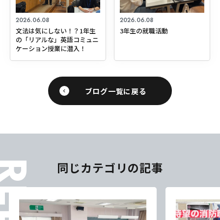
2026.06.08
2026.06.08
文法は気にしない！？1年生
3年生の就職活動
の「リアルな」英語コミュニ
ケーション授業に潜入！
ブログ一覧に戻る
東海医療科学
東海医療科学
東海医療科学
東海医療科学
同じカテゴリの記事
専門学校
専門学校
専門学校
専門学校
東海歯科医療
東海歯科医療
東海歯科医療
東海歯科医療
専門学校
専門学校
専門学校
専門学校