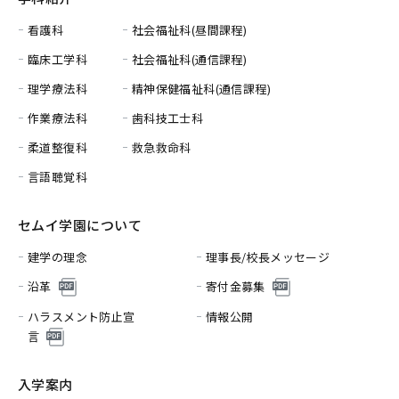
看護科
社会福祉科(昼間課程)
臨床工学科
社会福祉科(通信課程)
理学療法科
精神保健福祉科(通信課程)
作業療法科
歯科技工士科
柔道整復科
救急救命科
言語聴覚科
セムイ学園について
建学の理念
理事長/校長メッセージ
沿革
寄付金募集
ハラスメント防止宣
情報公開
言
入学案内