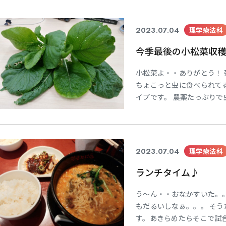
2023.07.04
理学療法科
今季最後の小松菜収
小松菜よ・・ありがとう！
ちょこっと虫に食べられて
イプです。 農薬たっぷりで
あえず、ざく切りに・・ 水
菜の下準備はこれで完了っと
ィーにします＾＾ Ｔの好
2023.07.04
理学療法科
ランチタイム♪
う～ん・・おなかすいた。。
もだるいしなぁ。。。 そう
す。あきらめたらそこで試