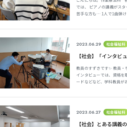
こんにちは。作業療法科 教
では、 ピアノの講義がスタ
苦手な方も… 1人で1曲弾
うに、 両手で弾けるように
の前で発表！ 大人数の前で
りましたが どの演奏もステ
2023.06.29
社会福祉科
【社会】「インタビ
教員のすずきです✨ 教員・
インタビューでは、資格を
ードなどなど、学科教員がお
社会福祉の世界を目指した
しいただきました☺️ 映像
遠しいですね✨ YouTub
2023.06.27
社会福祉科
【社会】とある講義