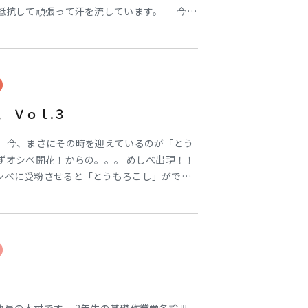
に抵抗して頑張って汗を流しています。 今回
指導方法が難 しいと言われている「スキルと
いてご説明させて頂きます。 この話を例えて
はよく「料理」と表現させて頂きます
 Ｖｏｌ.３
！ 今、まさにその時を迎えているのが「とう
ずオシベ開花！からの。。。 めしべ出現！！
シベに受粉させると「とうもろこし」ができ
ってる場合は勝手に粉が落ちて着くらしいです
だとのこと。 ということで晴れた日にオシベ
ベにこすり付ける必要がある。らしいです。