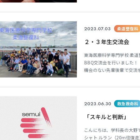
どね・・ 辛いのが苦手なの
があるからです！負ける訳
ました。チャンツィー担々
2023.07.03
柔道整復科
２・３年生交流会
東海医療科学専門学校 柔道
BBQ交流会を行いました！
機会のない先輩後輩で交流を
今後も柔道整復科が盛り上が
キャンパス開催予定 2023年7月
10日からは第1期2回目のA
2023.06.30
救急救命科
「スキルと判断」
こんにちは、学科長の大野
シャト ルラン（20ｍ往復