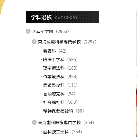
学科選択
CATEGORY
セムイ学園
（2963）
東海医療科学専門学校
（2297）
看護科
（42）
臨床工学科
（585）
理学療法科
（165）
作業療法科
（954）
柔道整復科
（171）
言語聴覚科
（94）
社会福祉科
（252）
精神保健福祉科
（60）
東海歯科医療専門学校
（354）
歯科技工士科
（354）