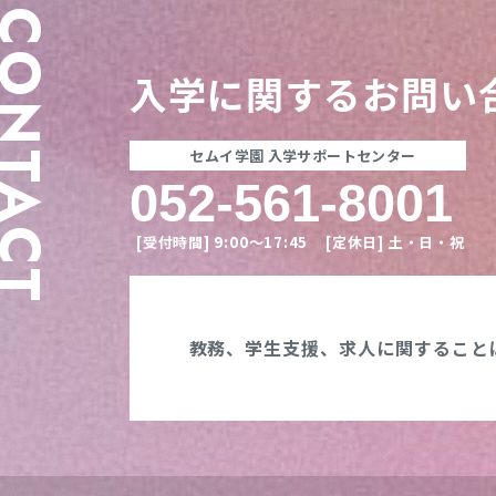
ONTACT
入学に関する
お問い
セムイ学園 入学サポートセンター
052-561-8001
[受付時間]
9:00〜17:45
[定休日]
土・日・祝
教務、学生支援、
求人に関すること