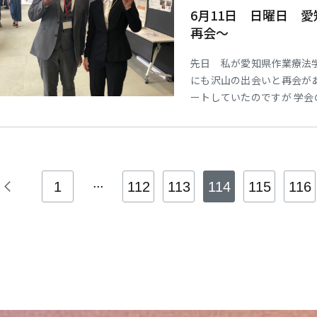
6月11日 日曜日 
再会～
先日 私が愛知県作業療法
にも沢山の出会いと再会が
ートしていたのですが 学
業生が数名発表していました
表者は当日の学会にも参加し
も大人らしくなっており 
...
1
112
113
114
115
116