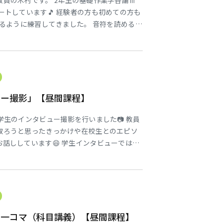
員の木村です。 2年生の基礎作業学各論Ⅲ
ートしています🎵 経験者の方も初めての方も
けるように練習してきました。 音符を読めるよ
練習を重ねて 個人試験本番ではクラスメイト
発表ということで いつもと違った緊張感があ
キでした☺ 現在はグループ発表にむ
ュー撮影」【昼間課程】
学生のインタビュー撮影を行いました📷 教員
取ろうと思ったきっかけや在校生とのエピソ
話ししています😄 学生インタビューでは、
きっかけや本校を選んだ理由などなど、お話
の公開はしばらく先になりますが、完成が待ち
eで“東海医療科学専門学校”と検索していた
の一コマ（科目講義）【昼間課程】