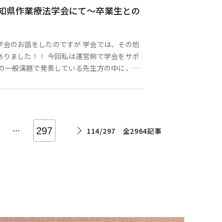
愛知県作業療法学会にて～卒業生との
学会のお話をしたのですが 学会では、その他
ありました！！ 今回私は運営側で学会をサポ
会の一般演題で発表している先生方の中に、卒
 9～13期生の卒業生が発表しており その発
ていました🌟 久しぶりに会う卒業生はとて
立派な作業療法士へ成長していると感じました
...
297
114/297 全2964記事