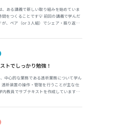
度は、ある講義で新しい取り組みを始めていま
時間をつくることです💡 前回の講義で学んだ
すが、ペア（or３人組）でシェア・振り返り
聞いて自分では理解したつもりでも、いざ言葉に
東海医療工学
東海医療工学
東海医療工学
東海医療工学
うことがあります🤔今日は質問もあがりまし
専門学校
専門学校
専門学校
専門学校
えてみる、聞いてみることで気がつくこともあ
キストでしっかり勉強！
は、中心的な業務である透析業務について学ん
、透析装置の操作・管理を行うことが主な仕
、学内教員でサブテキストを作成しています。
、ほぼ授業のたびに書き込みを行い、1つのテ
このテキストには、臨床工学技士になるため
す。 この日の昼休みは、近々ある中間テスト