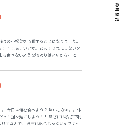
募集要項
穫
 残りの小松菜を収穫することになりました。
る！？ まあ、いいか。あんまり気にしないタ
虫も食べないような物よりはいいかな。 とり
洗いして、下茹でして、水切りして・・ 小松
。 今日は何に添えるか・・ 今回はスパゲテ
みとしてはスパゲティーの中ではボロネー
。 今日は何を食べよう？ 熱いしなぁ。。体
だっ！担々麺にしよう！！ 熱さには熱さで制
合終了なんで。 食事は試合じゃないんですけ