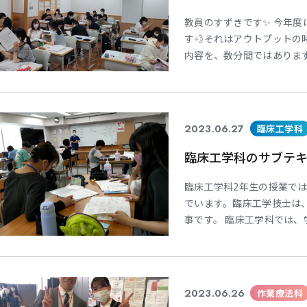
教員のすずきです✨ 今年
す💨それはアウトプットの
内容を、数分間ではありま
をしています🗣️ 講義を
学
学
学
学
東海歯科医療
東海歯科医療
東海歯科医療
東海歯科医療
してみると「あれ？」と思
専門学校
専門学校
専門学校
専門学校
た！ 同じ立場の学生に伝
るよ
2023.06.27
臨床工学科
臨床工学科のサブテ
CLOSE
CLOSE
CLOSE
CLOSE
臨床工学科2年生の授業で
でいます。臨床工学技士は
事です。 臨床工学科では
教員から配付された冊子は
キストとして完成します。
の基礎知識が詰まっていま
に向けて
2023.06.26
作業療法科