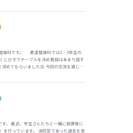
に、なぜ辛いのを攻めるのか・・ そこに辛さ
にはいかんのです！ ということで、やってき
麺。 学校と名古屋駅の中間くらいの場所に
整復科です。 柔道整復科では2・3年生の
 くじびきでテーブルを決め普段はあまり話す
深めてもらいました😊 今回の交流を通じて
っていけるといいです👍 鈴木 🐣オープン
9日 2023年7月22日 2023年7月23日 7月
Oエントリ
です。 最近、学生さんたちと一緒に放課後に
走）を行っています。 消防官であった過去を思