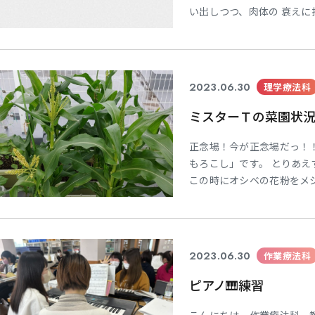
い出しつつ、肉体の 衰え
は救急救命士教育のなかで
判断」に関す る教育につ
言わせて頂くと・・・ 私
2023.06.30
理学療法科
ミスターＴの菜園状況
正念場！今が正念場だっ！
もろこし」です。 とりあえ
この時にオシベの花粉をメ
るらしいです。 大量に作
が、少数だとそれは期待薄
を切ってダイレクトにメシ
初
2023.06.30
作業療法科
ピアノ🎹練習