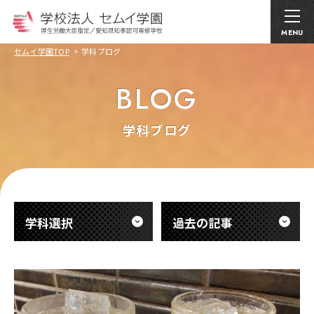
MENU
セムイ学園TOP
学科ブログ
BLOG
学科ブログ
学科選択
過去の記事