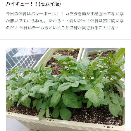
ハイキュー！！(セムイ版)
今日の体育はバレーボール！！ カラダを動かす機会ってなかな
か無いですからねぇ。 だから・・闘いだっ！体育は常に闘いな
のだ！ 今日はチーム戦ということで絆が試されることにな
る。。 とりあえず、ケガせんようにストレッチしよ。準備体操
して、ケガだけはしないように・・ さあ、試合開始！５チーム
対抗バトルロワイヤル！ みんな頑張れ～！ケガしないよう
に・・ 球技って経験者と未経験者ではけっこう差があるんです
よ