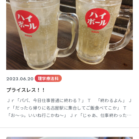
2023.06.20
理学療法科
プライスレス！！
Ｊｒ「パパ、今日仕事普通に終わる？」 Ｔ 「終わるよん」 Ｊ
ｒ「だったら帰りに名古屋駅に集合してご飯食べてこか」 Ｔ
「お～っ。いいね行こかね～」 Ｊｒ「じゃあ、仕事終わったら
名古屋駅の金時計に集合ね」 Ｔ 「あいよ～」 ということで、
時は流れ夕方６時・・・ 金時計にて集合。 Ｔ 「何が食べた
い？」 Ｊｒ「肉かなぁ。どっかある？」 Ｔ 「いいところがあ