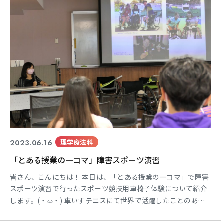
東海医療科学
東海医療科学
東海医療科学
東海医療科学
専門学校
専門学校
専門学校
専門学校
東海歯科医療
東海歯科医療
東海歯科医療
東海歯科医療
専門学校
専門学校
専門学校
専門学校
2023.06.16
理学療法科
「とある授業の一コマ」障害スポーツ演習
東海医療工学
東海医療工学
東海医療工学
東海医療工学
専門学校
専門学校
専門学校
専門学校
皆さん、こんにちは！ 本日は、「とある授業の一コマ」で障害
スポーツ演習で行ったスポーツ競技用車椅子体験について紹介
します。(・ω・) 車いすテニスにて世界で活躍したことのある
石本さんにゲスト講師をしていただきました！ スポーツ競技用
CLOSE
CLOSE
CLOSE
CLOSE