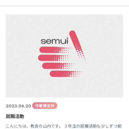
週、名古屋駅を通るんですが、楽しみにしてるのが５番線の
『住吉』って麺どころです！ ５００円のワンコインで食べれる
んですよ＾＾ 残念だったのは先週の土曜日行ったら、生卵が油
揚げに変わってたことです；； 生卵に戻して～(T_T) と
2023.06.20
作業療法科
就職活動
こんにちは、教員の山内です。 ３年生の就職活動も少しずつ動