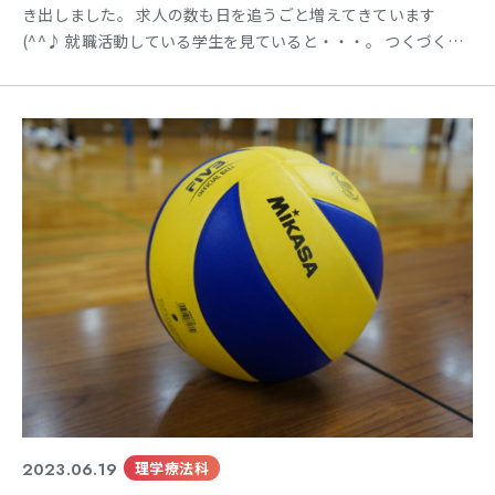
き出しました。 求人の数も日を追うごと増えてきています
(^^♪ 就職活動している学生を見ていると・・・。 つくづく、
「縁なんだなぁ」って 感じます。 医療業界の就活は特殊で、内
定を複数もらうことはできません。 ですので、一番行きたい病
院や施設に見学に行き エントリーしていきます。 希望していた
職場も毎年求人が出るわけではありませんし、 どの
2023.06.19
理学療法科