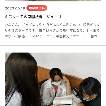
2023.06.19
理学療法科
ミスターＴの菜園状況 Ｖｏｌ.１
みなさん、ごきげんよう！ うだるような熱さの中、限界ギリギ
リのミスターＴです。 去年はまさかの熱中症になり、他人事で
はないと痛感・・ ということで、菜園状況ですが・・ 一番の成
長株のじゃがいも。そのスピードで成長しても大丈夫か！？っ
てくらい大きくなってます＾＾ 次はとうもろこしですねぇ。こ
れも大きくなってます！でも１株で１本しかとれないんですよ
ね～。 続いては、「はるかのひまわり」。今年は咲きそう