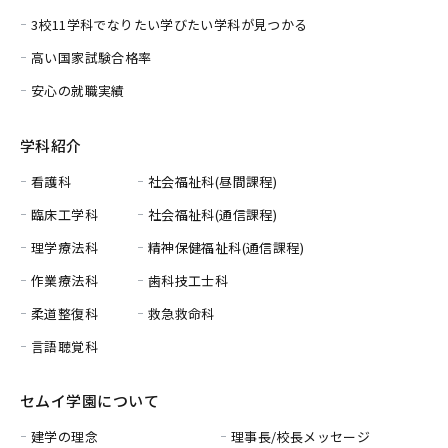
3校11学科でなりたい学びたい学科が見つかる
高い国家試験合格率
安心の就職実績
学科紹介
看護科
社会福祉科(昼間課程)
臨床工学科
社会福祉科(通信課程)
理学療法科
精神保健福祉科(通信課程)
作業療法科
歯科技工士科
柔道整復科
救急救命科
言語聴覚科
セムイ学園について
建学の理念
理事長/校長メッセージ