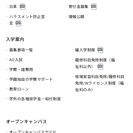
沿革
寄付金募集
ハラスメント防止宣
情報公開
言
入学案内
募集要項一覧
編入学制度
AO入試
履修科目免除制度（福
祉科以外）
学費・諸費用
現場実習科目免除/履修科目
学園独自の学費サポート
免除/
Wライセンス制度（福
教育ローン
祉科のみ）
学外の各種奨学金・給付制度
オープンキャンパス
オープンキャンパスガイド