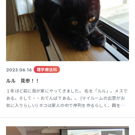
2023.06.16
理学療法科
ルル 見参！！
１年ほど前に我が家にやってきました。 名を「ルル」。メスで
ある。そして・・おてんばである。。 (マイルームの出窓がお
気に入りらしい) ネコは家人の中で序列を作るらしく、餌をく
れる人、チュールをくれる人は最上位になるらしい・・ ルルの
トイレ掃除担当のミスターＴは序列最下位らしい(T_T) ミスタ
ーＴの部屋には入ってくるけど・・自分にはスリスリはして来
ず、一定の距離を保ち、目も離さない・・ それはまさ