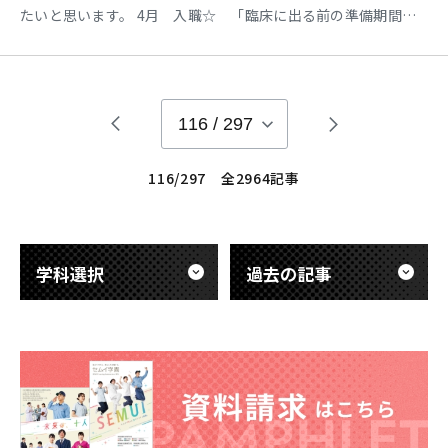
たいと思います。 4月 入職☆ 「臨床に出る前の準備期間」 4
月はオリエンテーションから始まりました。 病院の歴史、施設
内の様子などを説明していただきました。 また、各病棟の
PT、OT、STの先輩について臨床場面を見学したり、 バイタル
の測り方やスクリーニング検査の方法、 移乗の練習や
116
/
297
116/297 全2964記事
学科選択
過去の記事