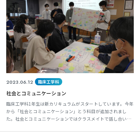
東海医療科学
東海医療科学
東海医療科学
東海医療科学
専門学校
専門学校
専門学校
専門学校
東海歯科医療
東海歯科医療
東海歯科医療
東海歯科医療
2023.06.12
臨床工学科
専門学校
専門学校
専門学校
専門学校
社会とコミュニケーション
東海医療工学
東海医療工学
東海医療工学
東海医療工学
臨床工学科1年生は新カリキュラムがスタートしています。今年
専門学校
専門学校
専門学校
専門学校
から「社会とコミュニケーション」とう科目が追加されまし
た。社会とコミュニケーションではクラスメイトで話し合いを
したり、意見をまとめたりと普段とは違う雰囲気で授業を受け
ています。 社会とコミュニケーション 社会とコミュニケーショ
CLOSE
CLOSE
CLOSE
CLOSE