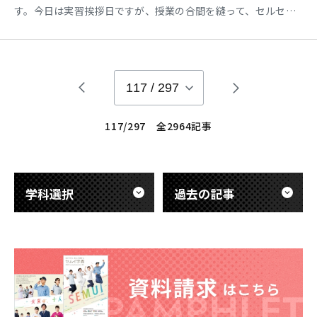
す。今日は実習挨拶日ですが、授業の合間を縫って、セルセー
バーの組み立て方について復習していました。 セルセーバーと
は、簡単に言うと自己血回収装置のことです。手術中に出た自
分自身の血を回収し、術後に輸血してもらうことができます。
臨床実習で重要な役割を果たす装置の一つなので、しっかりと
117
/
297
理解し
117/297 全2964記事
学科選択
過去の記事