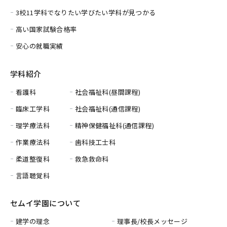
3校11学科でなりたい学びたい学科が見つかる
高い国家試験合格率
安心の就職実績
学科紹介
看護科
社会福祉科(昼間課程)
臨床工学科
社会福祉科(通信課程)
理学療法科
精神保健福祉科(通信課程)
作業療法科
歯科技工士科
柔道整復科
救急救命科
言語聴覚科
セムイ学園について
建学の理念
理事長/校長メッセージ