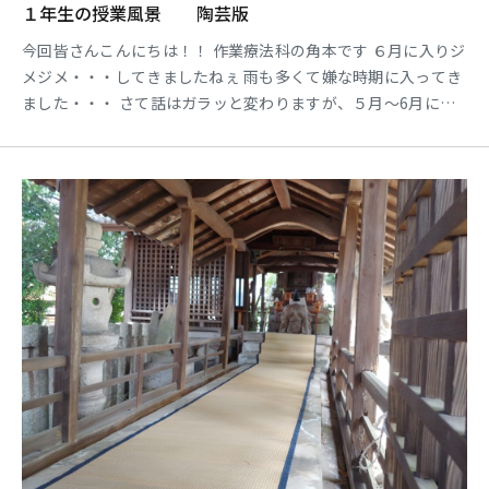
１年生の授業風景 陶芸版
今回皆さんこんにちは！！ 作業療法科の角本です ６月に入りジ
メジメ・・・してきましたねぇ 雨も多くて嫌な時期に入ってき
ました・・・ さて話はガラッと変わりますが、５月～6月に実
施した授業風景や行事について報告しますね！！ 今回お伝えす
るのは「陶芸」です(^^） 陶芸は作業療法の伝統的と言ってい
いほど昔からよく行われてきました 現在では、身体領域の病院
では少なくなっていますが、精神科の病院では現在も