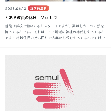
2023.06.13
理学療法科
とある教員の休日 Ｖｏｌ.２
普段は学校で働いてるミスターＴですが、実はもう一つの顔を
持ってるんです。 それは・・・地域の神社の総代をやってるん
です！ 地域住民の持ち回りで去年から役をやってるんですけど
ね＾＾； 稲沢市にある立部神社というところで、４００年くら
い前？に建立されたらしいですが、詳細は不明とのこと。 「こ
がし祭り」という祭事があり山車も２台出ます。 こがし祭りは
毎年７月の最終土曜日に行う予定で、これから祭りに向けて