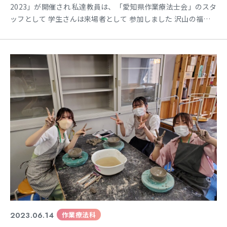
2023」が開催され 私達教員は、「愛知県作業療法士会」のスタ
ッフとして 学生さんは来場者として 参加しました 沢山の福祉
機器を見学し、写真は許可が必要であるため今回載せることは
できませんが 介護用ロボットなど最先端福祉機器を体験してい
ました 唯一、作業療法ブースは写真OKだったので撮ってきま
した ピンクの服を着ている男性が田中先生と
2023.06.14
作業療法科