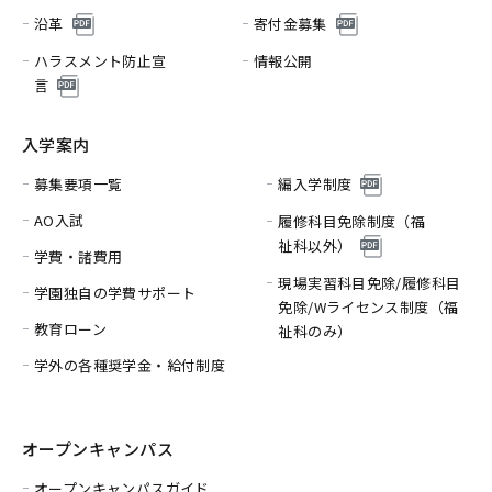
沿革
寄付金募集
ハラスメント防止宣
情報公開
言
入学案内
募集要項一覧
編入学制度
AO入試
履修科目免除制度（福
祉科以外）
学費・諸費用
現場実習科目免除/履修科目
学園独自の学費サポート
免除/
Wライセンス制度（福
教育ローン
祉科のみ）
学外の各種奨学金・給付制度
オープンキャンパス
オープンキャンパスガイド