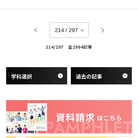
強する科目の１つ『小児歯科技工学』です。 科目名にも入って
いるように「子供の歯（乳歯）」の事を学びます。 歯の特徴、
生え代わりの順番、装置の製作などをさまざまな事を勉強しま
す。 今回の授業では「乳歯の
214
/
297
214/297 全2964記事
学科選択
過去の記事