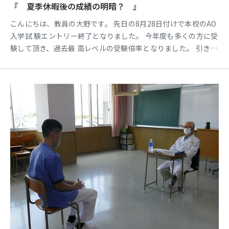
『 夏季休暇後の成績の明暗？ 』
こんにちは、教員の大野です。 先日の8月28日付けで本校のAO
入学試 験エントリー終了となりました。 今年度も多くの方に受
験して頂き、過去最 高レベルの受験倍率となりました。 引き続
き10月以降の学校推薦入学試験や 一般入学試験でも皆さまの受
験をお待ちし ております。 本校の1年生も今週より夏季休暇が
終了し て、後期日程の講義が再開しております。 今年は新型コ
ロナウイルス感染症の拡大防 止に併せて