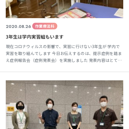
2020.08.26
作業療法科
3年生は学内実習組もいます
現在コロナウィルスの影響で、実習に行けない3年生が 学内で
実習を取り組んでします 今日お伝えするのは、提示症例を踏ま
え症例報告会（症例発表会）を実施しました 発表内容はとても
分かりやすく、彼らの成長が伺えました 実習に行けない事は、
残念な事ですが 遅れをとらないよう学内でも教員、そして学生
さんもしっかりと学内実習を実施しています 作業療法科 角
本裕之進