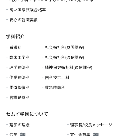
高い国家試験合格率
安心の就職実績
学科紹介
看護科
社会福祉科(昼間課程)
臨床工学科
社会福祉科(通信課程)
理学療法科
精神保健福祉科(通信課程)
作業療法科
歯科技工士科
柔道整復科
救急救命科
言語聴覚科
セムイ学園について
建学の理念
理事長/校長メッセージ
沿革
寄付金募集