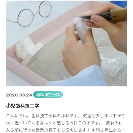
セミが鳴き始めて 気温も日々上がっています。 現在、作業療法
3年生は実習2期の折り返し時期で
2020.08.24
歯科技工士科
小児歯科技工学
こんにちは。歯科技工士科の小林です。 気温も少しずつ下がり
秋に近づいているなぁ～と感じる今日この頃です。 夏休みに
入る前に行った授業の様子をお伝えします！ 本科２年生から勉