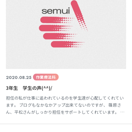
東海医療科学
東海医療科学
東海医療科学
東海医療科学
専門学校
専門学校
専門学校
専門学校
東海歯科医療
東海歯科医療
東海歯科医療
東海歯科医療
専門学校
専門学校
専門学校
専門学校
2020.08.25
作業療法科
3年生 学生の声(^^)/
東海医療工学
東海医療工学
東海医療工学
東海医療工学
担任の私が仕事に追われているのを学生達が心配してくれてい
専門学校
専門学校
専門学校
専門学校
ます。 ブログもなかなかアップ出来てないのですが、 篠原さ
ん、平松さんがしっかり担任をサポートしてくれています。 7
月・8月にメッセージを平松さんから預かっていたので、 今回
CLOSE
CLOSE
CLOSE
CLOSE
は2ヶ月分を紹介します(^^)/ 『7月になりました。外ではもう