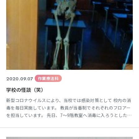
2020.09.07
作業療法科
学校の怪談（笑）
新型コロナウイルスにより、当校では感染対策として 校内の消
毒を毎日実施しています。 教員が当番制でそれぞれのフロアー
を担当しています。 先日、7～9階教室へ消毒に入ろうとした
ら・・・・( ﾟДﾟ) 骨模型・・・・"(-""-)" 教室に佇んでいるで
はありませんか・・・ まぁ、医療系の学校ですので当たり前の
光景ですが、 教員も時折ビックリしてしまうものです（笑） そ