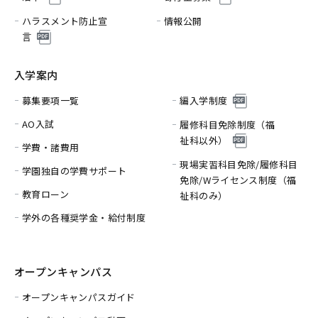
ハラスメント防止宣
情報公開
言
入学案内
募集要項一覧
編入学制度
AO入試
履修科目免除制度（福
祉科以外）
学費・諸費用
現場実習科目免除/履修科目
学園独自の学費サポート
免除/
Wライセンス制度（福
教育ローン
祉科のみ）
学外の各種奨学金・給付制度
オープンキャンパス
オープンキャンパスガイド