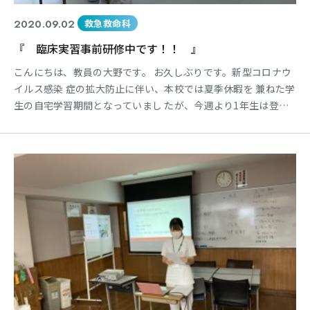
2020.09.02
救急救命科
『 臨床実習事前研修中です！！ 』
こんにちは、教員の大野です。 お久しぶりです。新型コロナウ
イルス感染 症の拡大防止に伴い、本校では夏季休暇を 兼ねた学
生の自宅学習期間となっていまし たが、今週より1年生は登校
再開です！！ なお2年生はすでに講義再開しています！ その2
年生ではありますが、9月末より救 命センターなどの医療機関
において臨床実 習が行われます。 そのために臨床実習に向けた
事前教育を約 1ヵ月間実施しますが・・・