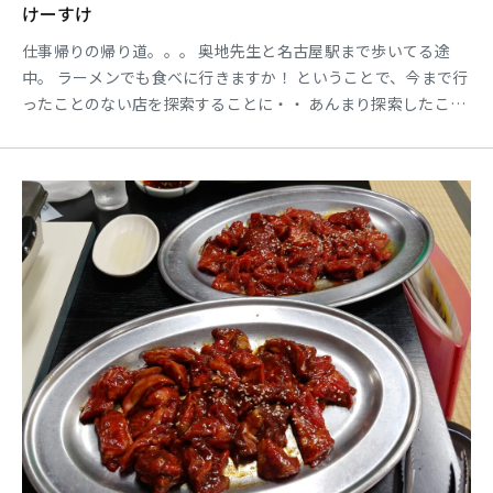
けーすけ
仕事帰りの帰り道。。。 奥地先生と名古屋駅まで歩いてる途
中。 ラーメンでも食べに行きますか！ ということで、今まで行
ったことのない店を探索することに・・ あんまり探索したこと
のない新しくなった大名古屋ビルに向かうことになりました。
おおっ！気になるお店がいっぱい＾＾ う～ん、どうしようか
な。 あんまり並んでる店は並びがキツイのでパス。 少しだけ並
んでて、活気がある店にＧＯ＾＾ 並ぶこと２０分。やっ