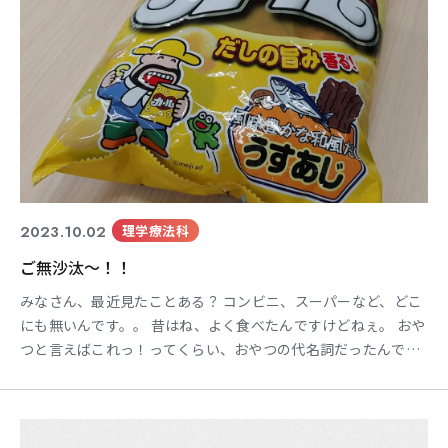
2023.10.02
理学療法科
ご無沙汰～！！
みなさん、最近見たことある？ コンビニ、スーパーなど、どこ
にも無いんです。。 昔はね、よく食べたんですけどねぇ。 おや
つと言えばこれっ！ってくらい、おやつの代名詞だったんです
けどねぇ。 これは先日、大阪方面に遠征に行った時にコンビニ
に寄った時ですね。 見つけたぞっ！！ ♪それにつけてもおやつ
はカール♪ 久しぶりですわ～＾＾ カールは大阪でしか売ってな
いみたいなんですよね。 なので東海地方では手に入