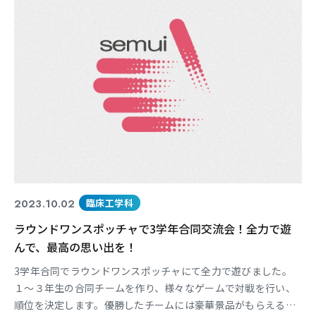
東海医療科学
東海医療科学
東海医療科学
東海医療科学
専門学校
専門学校
専門学校
専門学校
東海歯科医療
東海歯科医療
東海歯科医療
東海歯科医療
専門学校
専門学校
専門学校
専門学校
2023.10.02
臨床工学科
ラウンドワンスポッチャで3学年合同交流会！全力で遊
東海医療工学
東海医療工学
東海医療工学
東海医療工学
んで、最高の思い出を！
専門学校
専門学校
専門学校
専門学校
3学年合同でラウンドワンスポッチャにて全力で遊びました。
１～３年生の合同チームを作り、様々なゲームで対戦を行い、
順位を決定します。優勝したチームには豪華景品がもらえるた
CLOSE
CLOSE
CLOSE
CLOSE