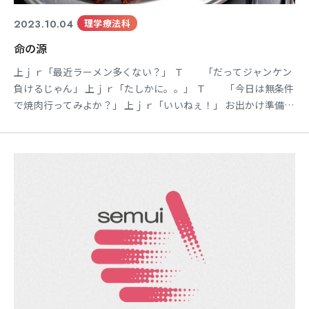
2023.10.04
理学療法科
命の源
上ｊｒ「最近ラーメン多くない？」 Ｔ 「だってジャンケン
負けるじゃん」 上ｊｒ「たしかに。。」 Ｔ 「今日は無条件
で焼肉行ってみよか？」 上ｊｒ「いいねぇ！」 お出かけ準備す
るＴと上ｊｒ。そこへ下ｊｒと遭遇。 下ｊｒ「どっか行く
の？」 Ｔ 「ご飯食べに行こうかと思ってるのよ」 下ｊｒ
「オレも行くわ。何食べる予定なの？ラーメンがいいんだけ
ど」 上ｊｒ「焼肉に行くわ」 下ｊｒ「え～！オレはラーメ