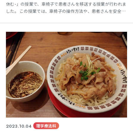
休む-」の授業で、車椅子で患者さんを移送する授業が行われま
した。 この授業では、車椅子の操作方法や、患者さんを安全に
移送する方法を学びます。 実技では、学生さんが患者役と看護
師役に分かれて、車椅子の乗り降りや、段差の乗り越え、狭い
通路での移送などを練習しました。 普段何気なく歩いていると
ころの、小さな段差でのひっかかりなど新たな気づきがあり
2023.10.04
理学療法科