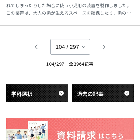
れてしまったりした場合に使う小児用の装置を製作しました。
この装置は、大人の歯が生えるスペースを確保したり、歯の位
置を整えたりする役割があります。 左：クラウンループ保隙装
置 中央：可撤保隙装置（小児義歯） 右：スペースリゲイナ
ー 3つの装置すべてで、ワイヤー（針金）を使っています。 装
置を作るには、ワイヤー（針金）をプライヤーでつかんで固
104
/
297
104/297 全2964記事
学科選択
過去の記事