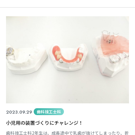
め、スポッチャのゲームを全力で楽しみました。 その様子を動
画にまとめました。 https://youtu.be/JDHYV48Zr1I?
si=n_ffVuxBjQGaeIb5
2023.09.29
歯科技工士科
小児用の装置づくりにチャレンジ！
歯科技工士科2年生は、成長途中で乳歯が抜けてしまったり、折