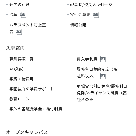
建学の理念
理事長/校長メッセージ
沿革
寄付金募集
ハラスメント防止宣
情報公開
言
入学案内
募集要項一覧
編入学制度
AO入試
履修科目免除制度（福
祉科以外）
学費・諸費用
現場実習科目免除/履修科目
学園独自の学費サポート
免除/
Wライセンス制度（福
教育ローン
祉科のみ）
学外の各種奨学金・給付制度
オープンキャンパス