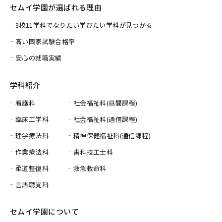
セムイ学園が選ばれる理由
3校11学科でなりたい学びたい学科が見つかる
高い国家試験合格率
安心の就職実績
学科紹介
看護科
社会福祉科(昼間課程)
臨床工学科
社会福祉科(通信課程)
理学療法科
精神保健福祉科(通信課程)
作業療法科
歯科技工士科
柔道整復科
救急救命科
言語聴覚科
セムイ学園について