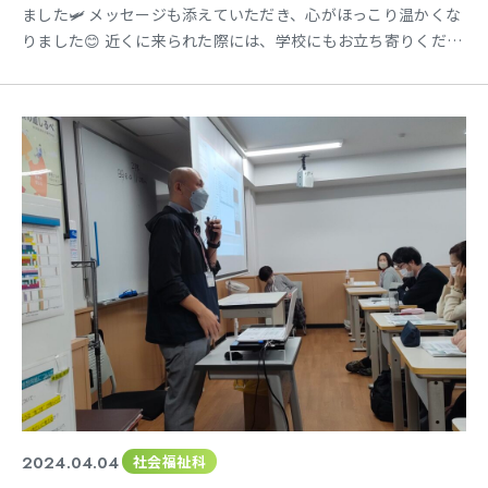
ました🛩 メッセージも添えていただき、心がほっこり温かくな
りました😊 近くに来られた際には、学校にもお立ち寄りくださ
いね😄✨ ★☆★☆★☆★☆★☆ 各種SNSにて、学科の様子を公
開中✨ Instagram→@tokai_sw twitter→@tokai_sw
★☆★☆★☆★☆★☆
2024.04.04
社会福祉科