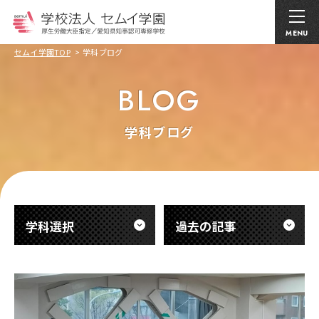
MENU
セムイ学園TOP
学科ブログ
BLOG
学科ブログ
学科選択
過去の記事