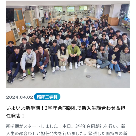
れ、特に今年度の「第48回 救急救命士国家試験」に対する学校
の対策方針について説明されています。 すでに先日、抜き打
2024.04.02
臨床工学科
いよいよ新学期！3学年合同朝礼で新入生顔合わせ＆担
任発表！
新学期がスタートしました！本日、3学年合同朝礼を行い、新
入生の顔合わせと担任発表を行いました。緊張した面持ちの新