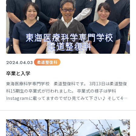
2024.04.03
柔道整復科
卒業と入学
東海医療科学専門学校 柔道整復科です。 3月13日は柔道整復
科15期生の卒業式が行われました。 卒業式の様子は学科
Instagramに載ってますのでぜひ見てみて下さい♪ そして4月1
日は柔道整復科18期生の入学式が行われました。 初めて学ぶ内
容に不安なことも多いと思いますが、教員一同皆さんが安心し
て柔道整復師を目指せるように全力でサポートしていきます！
3年間頑張っていきましょう！！ 🍀オープンキ