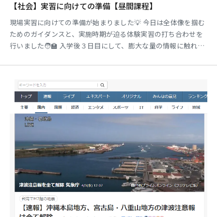
【社会】実習に向けての準備【昼間課程】
現場実習に向けての準備が始まりました💡 今日は全体像を掴む
ためのガイダンスと、実施時期が迫る体験実習の打ち合わせを
行いました🧑‍🏫 入学後３日目にして、膨大な量の情報に触れ、
焦りや不安が出てくるかと思います😵‍💫 ひとつひとつ着実に取り
組んでいきましょう🌱 ★☆★☆★☆★☆★☆ 各種SNSにて、学
科の様子を公開中✨ Instagram→@tokai_sw
twitter→@tokai_sw ★☆★