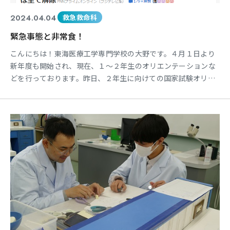
2024.04.04
救急救命科
緊急事態と非常食！
こんにちは！東海医療工学専門学校の大野です。４月１日より
新年度も開始され、現在、１～２年生のオリエンテーションな
どを行っております。昨日、２年生に向けての国家試験オリエ
ンテーション中にひとりの学生さんのスマホが「津波に注意報
です。ご注意ください。」と反応していました。 じつは沖縄
県出身の学生さんのスマホが台湾での地震に連動した津波速報
でした。 幸いではありますが・・・沖縄県での津波被害はなか
ったよ