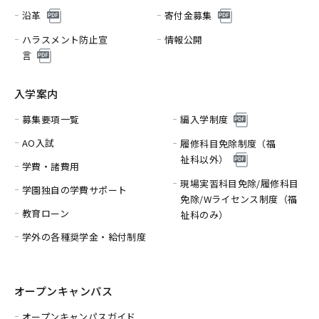
沿革
寄付金募集
ハラスメント防止宣
情報公開
言
入学案内
募集要項一覧
編入学制度
AO入試
履修科目免除制度（福
祉科以外）
学費・諸費用
現場実習科目免除/履修科目
学園独自の学費サポート
免除/
Wライセンス制度（福
教育ローン
祉科のみ）
学外の各種奨学金・給付制度
オープンキャンパス
オープンキャンパスガイド