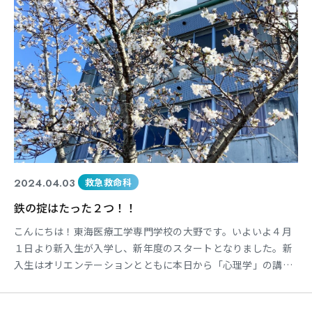
東海医療科学
東海医療科学
東海医療科学
東海医療科学
専門学校
専門学校
専門学校
専門学校
東海歯科医療
東海歯科医療
東海歯科医療
東海歯科医療
2024.04.03
救急救命科
専門学校
専門学校
専門学校
専門学校
鉄の掟はたった２つ！！
東海医療工学
東海医療工学
東海医療工学
東海医療工学
こんにちは！東海医療工学専門学校の大野です。いよいよ４月
専門学校
専門学校
専門学校
専門学校
１日より新入生が入学し、新年度のスタートとなりました。新
入生はオリエンテーションとともに本日から「心理学」の講義
も開始され、救急救命士としての大きな一歩を歩み始めまし
た。 同時に２年生たちも同じようにオリエンテーションが行わ
CLOSE
CLOSE
CLOSE
CLOSE