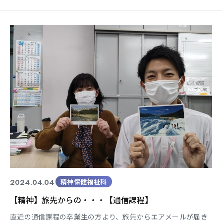
りがたい限りです🙇 ★☆★☆★☆★☆★☆ 各種SNSにて、学科
の様子を公開中✨ Instagram→@tokai_sw
twitter→@tokai_sw ★☆★☆★☆★☆★☆
2024.04.04
精神保健福祉科
【精神】旅先からの・・・【通信課程】
直近の通信課程の卒業生の方より、旅先からエアメールが届き