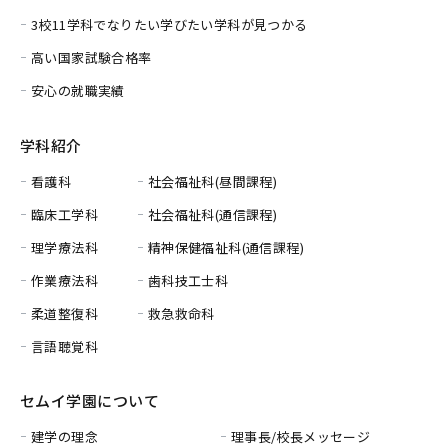
3校11学科でなりたい学びたい学科が見つかる
高い国家試験合格率
安心の就職実績
学科紹介
看護科
社会福祉科(昼間課程)
臨床工学科
社会福祉科(通信課程)
理学療法科
精神保健福祉科(通信課程)
作業療法科
歯科技工士科
柔道整復科
救急救命科
言語聴覚科
セムイ学園について
建学の理念
理事長/校長メッセージ