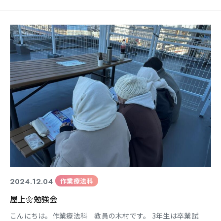
います。 １年生もシミュレーション実習の実技試験の関係で 遅
くまでも自主トレで頑張っています。 やる気を出して、各自で
仲間と協力し合っています。 結果論かもしれませんが・・・ 救
急救命士としての資質やチーム医療としての協調性
2024.12.04
作業療法科
屋上🌼勉強会
こんにちは。作業療法科 教員の木村です。 3年生は卒業試