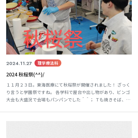
2024.11.27
理学療法科
2024 秋桜祭(^^)/
１１月２３日。東海医療にて秋桜祭が開催されました！ ざっく
り言うと学園祭ですね。 各学科で屋台や出し物があり、ビンゴ
大会も大盛況で会場もパンパンでした＾＾； Ｔも焼きそば、ポ
テト、みたらし、カレーなど頂きましたが、おなかパンパンで
した。 みなさんが楽しんでやってる姿は見てるこっちも嬉しく
なりますね＾＾ 当日スタッフの方、実行委員の方、本当にお疲
れ様でした！