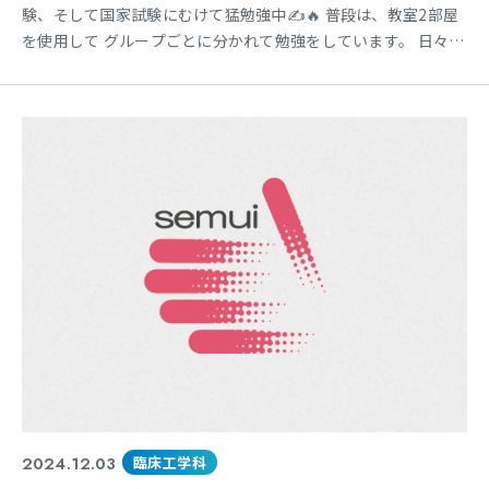
験、そして国家試験にむけて猛勉強中✍🔥 普段は、教室2部屋
を使用して グループごとに分かれて勉強をしています。 日々、
様子を見に行くのですが 時々グループ全員が教室にいないこと
も・・・😳 どこかな～👀と校内を探していると この寒空の中、
屋上にいる姿を発見🌞！ 防寒対策ばっちりの中、日陰で参考書
と格闘中でした📚 どうやら、眠気覚ましと気分転換を
2024.12.03
臨床工学科