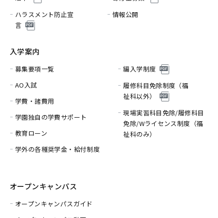
ハラスメント防止宣
情報公開
言
入学案内
募集要項一覧
編入学制度
AO入試
履修科目免除制度（福
祉科以外）
学費・諸費用
現場実習科目免除/履修科目
学園独自の学費サポート
免除/
Wライセンス制度（福
教育ローン
祉科のみ）
学外の各種奨学金・給付制度
オープンキャンパス
オープンキャンパスガイド