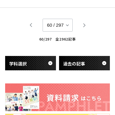
院している患者さんの急なトラブルや要望にも対応しなければ
いけません。 多重課題シミュレーション演習では、それらの同
時遂行が求められる複数の課題の優先順位や適切な処置などを
判断します。 長い学外実習を乗越えた3年生にとって、これま
60
/
297
60/297 全2962記事
学科選択
過去の記事