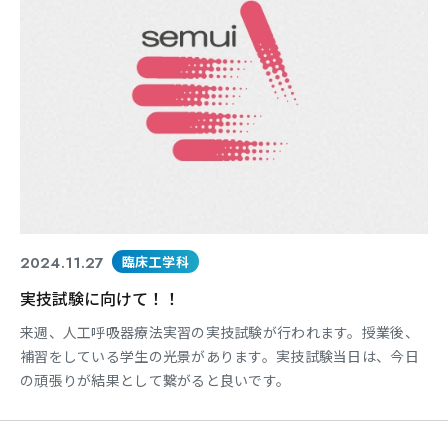
東海医療科学
東海医療科学
東海医療科学
東海医療科学
専門学校
専門学校
専門学校
専門学校
東海歯科医療
東海歯科医療
東海歯科医療
東海歯科医療
専門学校
専門学校
専門学校
専門学校
2024.11.27
臨床工学科
実技試験に向けて！！
東海医療工学
東海医療工学
東海医療工学
東海医療工学
来週、人工呼吸器療法実習の実技試験が行われます。授業後、
専門学校
専門学校
専門学校
専門学校
補習をしている学生の光景があります。実技試験当日は、今日
の頑張りが結果として繋がると良いです。
CLOSE
CLOSE
CLOSE
CLOSE