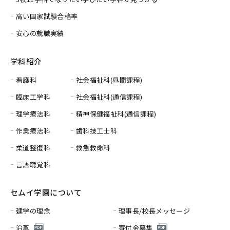
高い国家試験合格率
安心の就職実績
学科紹介
看護科
社会福祉科(昼間課程)
臨床工学科
社会福祉科(通信課程)
理学療法科
精神保健福祉科(通信課程)
作業療法科
歯科技工士科
柔道整復科
救急救命科
言語聴覚科
セムイ学園について
建学の理念
理事長/校長メッセージ
沿革
寄付金募集