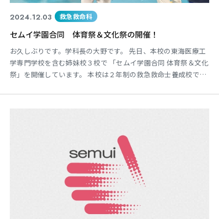
2024.12.03
救急救命科
セムイ学園合同 体育祭＆文化祭の開催！
お久しぶりです。学科長の大野です。 先日、本校の東海医療工
学専門学校を含む姉妹校３校で 「セムイ学園合同 体育祭＆文化
祭」を開催しています。 本校は２年制の救急救命士養成校では
ありますが 体育祭や文化祭などの学校イベントも充実していま
す！ なお２年生は体育祭で「中間賞」と「ユニーク賞」を受
賞！(笑) よいよい本格的な国家試験対策講義と卒業試験がひか
えて 国家試験全員合格をめざして一致団結が深まりま