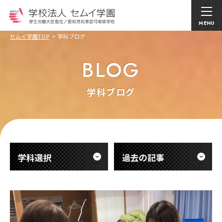
MENU
セムイ学園TOP
学科ブログ
BLOG
学科ブログ
学科選択
過去の記事