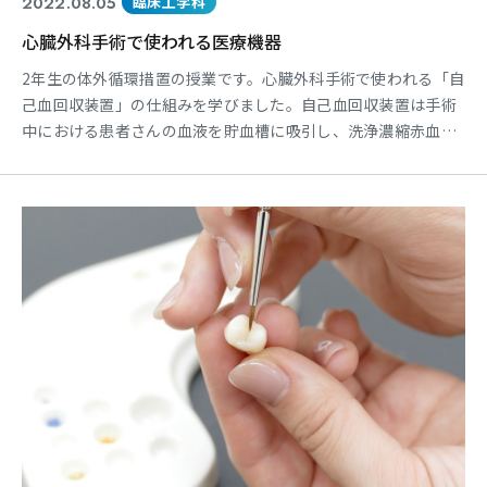
2022.08.05
臨床工学科
心臓外科手術で使われる医療機器
2年生の体外循環措置の授業です。心臓外科手術で使われる「自
己血回収装置」の仕組みを学びました。自己血回収装置は手術
中における患者さんの血液を貯血槽に吸引し、洗浄濃縮赤血球
を回収する返血する装置です。術中合併症の低減や、患者さん
の体への負担の軽減につながっています。 心臓の手術では多く
の医療機器を使用します。それら医療機器は臨床工学技士が扱
います。 東海医療科学専門学校には実際の医療現場で活躍して
い