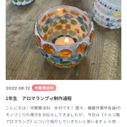
なって臨床医学系の科目や 評価・分析・治療にま
2022.08.12
作業療法科
1年生 アロマランプ🪔制作過程
こんにちは！作業療法科 木村です！ 度々、基礎作業学各論Iの
モノづくりの様子をお伝えしてきましたが、 今日は《トルコ風
アロマランプ》について紹介していきたいと思います☺︎ ※完成