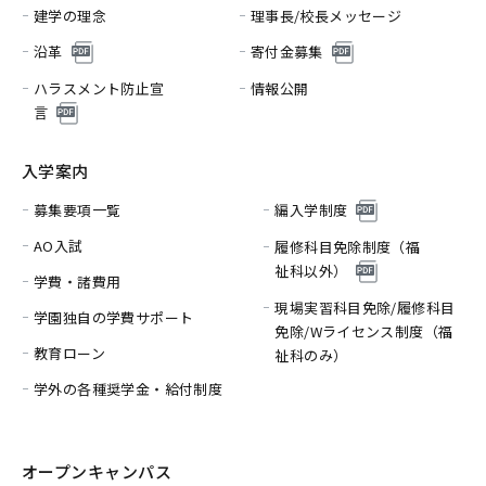
建学の理念
理事長/校長メッセージ
沿革
寄付金募集
ハラスメント防止宣
情報公開
言
入学案内
募集要項一覧
編入学制度
AO入試
履修科目免除制度（福
祉科以外）
学費・諸費用
現場実習科目免除/履修科目
学園独自の学費サポート
免除/
Wライセンス制度（福
教育ローン
祉科のみ）
学外の各種奨学金・給付制度
オープンキャンパス