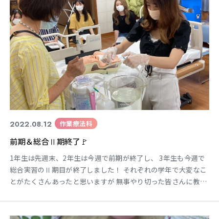
2022.08.12
作業療法科
前期＆総合Ⅱ期終了🚩
1年生は先週末、2年生は今週で前期が終了し、 3年生も今週で
総合実習のⅡ期目が終了しました！ それぞれの学年で大変なこ
とがたくさんあったと思いますが 無事やり切った皆さんに教員
一同👏👏👏です！ ＊ ＊ ＊ ＊ ＊ ＊ ＊ ＊ ＊ ＊
＊ ＊ 2年生の前期はというと・・・ 1年次の基礎医学の科目
も 初めて耳にする言葉ばかりで大変な1年でしたが、 2年生に