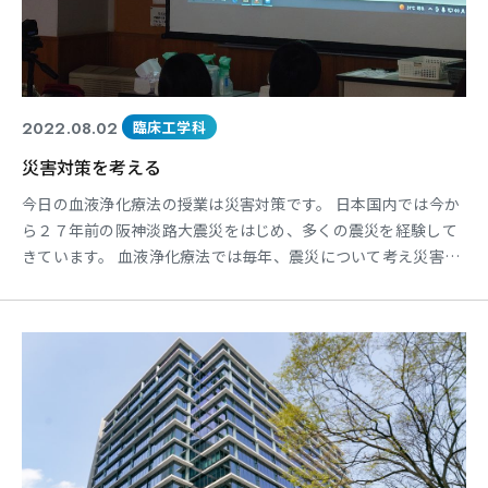
2022.08.02
臨床工学科
災害対策を考える
今日の血液浄化療法の授業は災害対策です。 日本国内では今か
ら２７年前の阪神淡路大震災をはじめ、多くの震災を経験して
きています。 血液浄化療法では毎年、震災について考え災害対
策についての授業を行っています。 東日本大震災の資料映像は
震災の記憶を風化させないために毎年活用しています。 今後、
南海トラフ巨大地震が来ることも想定がされており、学生が医
療従事者となった際には医療従者として何が行えるのか考えま