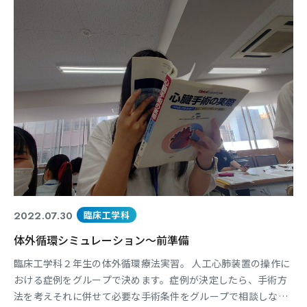
がら理解を深めました。 本学科のスクーリングは、２つの日
東海医療科学
東海医療科学
東海医療科学
東海医療科学
専門学校
専門学校
専門学校
専門学校
東海歯科医療
東海歯科医療
東海歯科医療
東海歯科医療
専門学校
専門学校
専門学校
専門学校
2022.07.30
臨床工学科
東海医療工学
東海医療工学
東海医療工学
東海医療工学
体外循環シミュレーション～前準備
専門学校
専門学校
専門学校
専門学校
臨床工学科２年生の体外循環療法実習。 人工心肺装置の操作に
おける症例をグループで決めます。症例が決定したら、手術方
法を考えそれに併せて必要な手術条件をグループで相談しなが
CLOSE
CLOSE
CLOSE
CLOSE