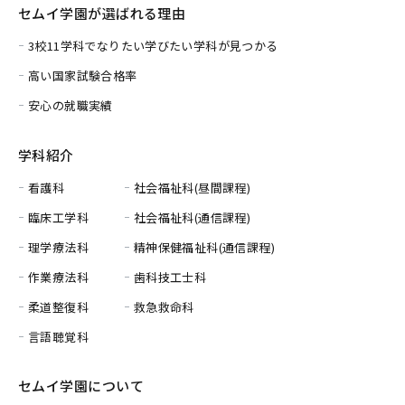
セムイ学園が選ばれる理由
3校11学科でなりたい学びたい学科が見つかる
高い国家試験合格率
安心の就職実績
学科紹介
看護科
社会福祉科(昼間課程)
臨床工学科
社会福祉科(通信課程)
理学療法科
精神保健福祉科(通信課程)
作業療法科
歯科技工士科
柔道整復科
救急救命科
言語聴覚科
セムイ学園について