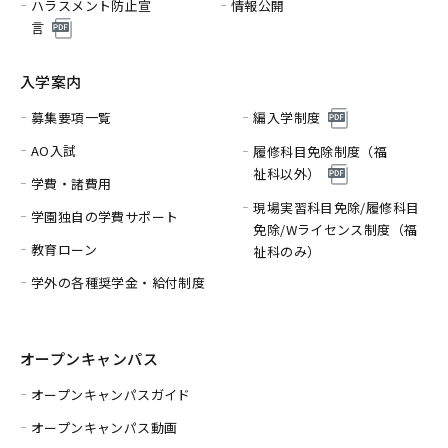
ハラスメント防止宣
情報公開
言
入学案内
募集要項一覧
編入学制度
AO入試
履修科目免除制度（福
祉科以外）
学費・諸費用
現場実習科目免除/履修科目
学園独自の学費サポート
免除/
Wライセンス制度（福
教育ローン
祉科のみ）
学外の各種奨学金・給付制度
オープンキャンパス
オープンキャンパスガイド
オープンキャンパス動画