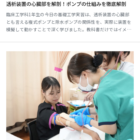
透析装置の心臓部を解剖！ポンプの仕組みを徹底解剖
臨床工学科1年生の今日の基礎工学実習は、透析装置の心臓部
とも言える複式ポンプと除水ポンプの関係性を、実際に装置を
模擬して動かすことで深く学びました。教科書だけではイメー
ジしにくかった透析装置が、どのようにして体から余分な水分
を吸い出すのかを実際に確認しました。 今回の実習を通して、
その仕組みを目で見て、手で触れて、そして心で理解すること
ができました。特に、複式ポンプの中にある小さな部品、ポペ
ットバ