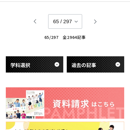
長した姿で帰ってくること 期待しながらずっと待っていまし
た。 40人そろって実習を乗り越えれたことは 本当に嬉しく思
います。 ようやく全員が揃った教室に入った
65
/
297
65/297 全2964記事
学科選択
過去の記事