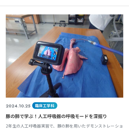
もしてくれました！！ その中の1つでなんと…！ 「就職先で行
われているコンテストで入賞して、賞金を頂くことができまし
た😊」 と、入賞した作品と賞金の写真を見せてくれました♪ 卒
業生自身は、新入社員が数多くいるから無理だろう…と
2024.10.25
臨床工学科
豚の肺で学ぶ！人工呼吸器の呼吸モードを深掘り
2年生の人工呼吸器実習で、豚の肺を用いたデモンストレーショ