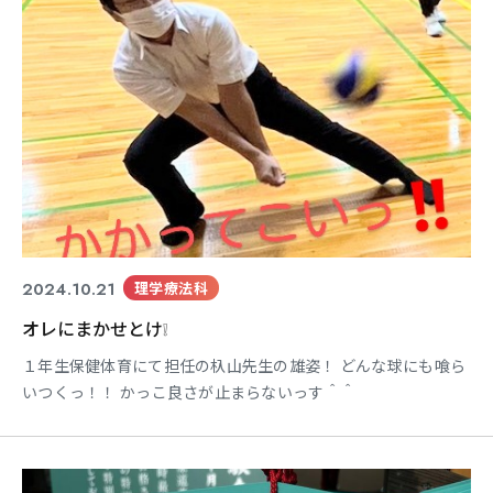
東海医療科学
東海医療科学
東海医療科学
東海医療科学
専門学校
専門学校
専門学校
専門学校
東海歯科医療
東海歯科医療
東海歯科医療
東海歯科医療
専門学校
専門学校
専門学校
専門学校
2024.10.21
理学療法科
オレにまかせとけ❕
東海医療工学
東海医療工学
東海医療工学
東海医療工学
専門学校
専門学校
専門学校
専門学校
１年生保健体育にて担任の杁山先生の雄姿！ どんな球にも喰ら
いつくっ！！ かっこ良さが止まらないっす＾＾
CLOSE
CLOSE
CLOSE
CLOSE