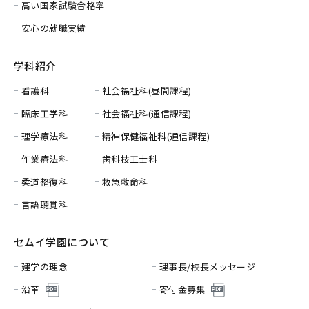
高い国家試験合格率
安心の就職実績
学科紹介
看護科
社会福祉科(昼間課程)
臨床工学科
社会福祉科(通信課程)
理学療法科
精神保健福祉科(通信課程)
作業療法科
歯科技工士科
柔道整復科
救急救命科
言語聴覚科
セムイ学園について
建学の理念
理事長/校長メッセージ
沿革
寄付金募集