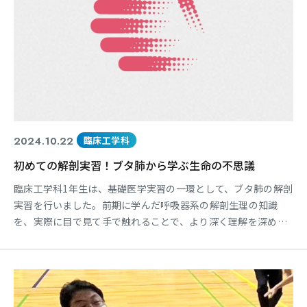
2024.10.22
臨床工学科
初めての解剖実習！ブタ肺から学ぶ生命の不思議
臨床工学科1年生は、基礎医学実習の一環として、ブタ肺の解剖
実習を行いました。前期に学んだ呼吸器系の解剖生理の知識
を、実際に目で見て手で触れることで、より深く理解を深める
貴重な機会となりました。 初めて本物の臓器に触れた学生たち
は、その大きさや質感に驚きながらも、真剣な表情で実習に取
り組んでいました。特に、ブタ肺の中央にある小さな肺は、学
生たちの興味を引きました。「この肺は何をしているんだろ
う？」「