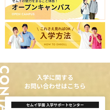
ONTACT
入学に関する
お問い合わせはこちら
セムイ学園 入学サポートセンター