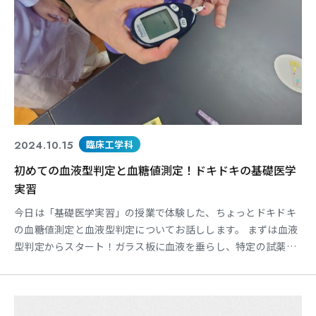
2024.10.15
臨床工学科
初めての血液型判定と血糖値測定！ドキドキの基礎医学
実習
今日は「基礎医学実習」の授業で体験した、ちょっとドキドキ
の血糖値測定と血液型判定についてお話しします。 まずは血液
型判定からスタート！ガラス板に血液を垂らし、特定の試薬を
加えて反応を観察します。すると、自分の血液型がわかるんで
す！A型、B型、O型、AB型、それぞれの反応の違いを見るのは
とても興味深く、理論だけでなく実際に自分の目で確認するこ
とで理解が深まるでしょう。実は、この実習で初めて自分の血