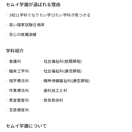
セムイ学園が選ばれる理由
3校11学科でなりたい学びたい学科が見つかる
高い国家試験合格率
安心の就職実績
学科紹介
看護科
社会福祉科(昼間課程)
臨床工学科
社会福祉科(通信課程)
理学療法科
精神保健福祉科(通信課程)
作業療法科
歯科技工士科
柔道整復科
救急救命科
言語聴覚科
セムイ学園について