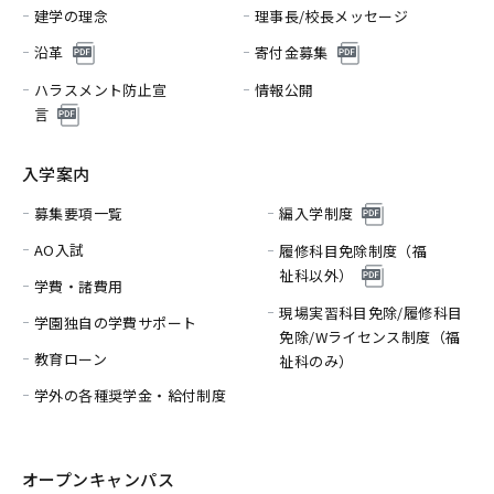
建学の理念
理事長/校長メッセージ
沿革
寄付金募集
ハラスメント防止宣
情報公開
言
入学案内
募集要項一覧
編入学制度
AO入試
履修科目免除制度（福
祉科以外）
学費・諸費用
現場実習科目免除/履修科目
学園独自の学費サポート
免除/
Wライセンス制度（福
教育ローン
祉科のみ）
学外の各種奨学金・給付制度
オープンキャンパス