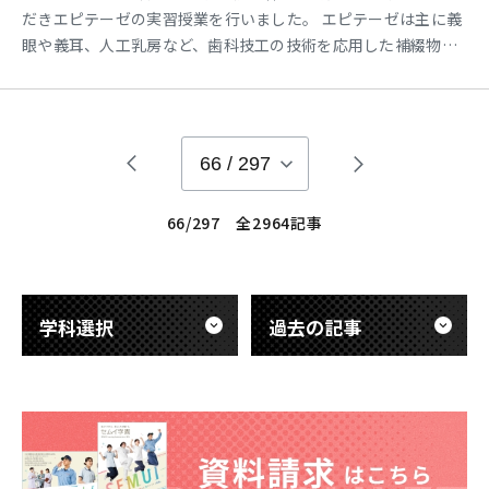
だきエピテーゼの実習授業を行いました。 エピテーゼは主に義
眼や義耳、人工乳房など、歯科技工の技術を応用した補綴物を
製作します。 実習では自身の指の型採りをしてシリコンに置き
換え指の色なるよう着色しました。 さらに今年は頭蓋骨のCT
画像からSTLデータにして臓器立体モデルとしてプリントしま
した。 事故などで顎を骨折した場合、自身の身体の骨の一部
66
/
297
66/297 全2964記事
学科選択
過去の記事