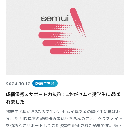
液
東海医療科学
東海医療科学
東海医療科学
東海医療科学
専門学校
専門学校
専門学校
専門学校
東海歯科医療
東海歯科医療
東海歯科医療
東海歯科医療
専門学校
専門学校
専門学校
専門学校
2024.10.12
臨床工学科
成績優秀＆サポート力抜群！2名がセムイ奨学生に選ば
東海医療工学
東海医療工学
東海医療工学
東海医療工学
れました
専門学校
専門学校
専門学校
専門学校
臨床工学科から2名の学生が、セムイ奨学金の奨学生に選ばれ
ました！ 昨年度の成績優秀者はもちろんのこと、クラスメイト
を積極的にサポートしてきた姿勢も評価された結果です。 彼女
CLOSE
CLOSE
CLOSE
CLOSE