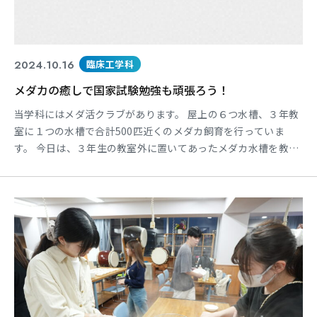
2024.10.16
臨床工学科
メダカの癒しで国家試験勉強も頑張ろう！
当学科にはメダ活クラブがあります。 屋上の６つ水槽、３年教
室に１つの水槽で合計500匹近くのメダカ飼育を行っていま
す。 今日は、３年生の教室外に置いてあったメダカ水槽を教室
内へ戻す作業です。 夏場の教室は室温が高くなり、メダカが弱
ってしまうため期間限定で涼しい廊下へ移動させていました。
この水槽、かなり重量重くまずは水槽の水抜き、ガラス面の清
掃を終えた後、教室へ移動です。 これからはメダカのいる教